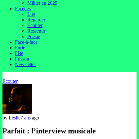
Militer en 2025
Facéties
Lire
Regarder
Écouter
Ressentir
Poésie
Face-à-face
Furie
Fête
Frisson
Newsletter
Écouter
by
Leslie
7 ans
ago
Parfait : l’interview musicale