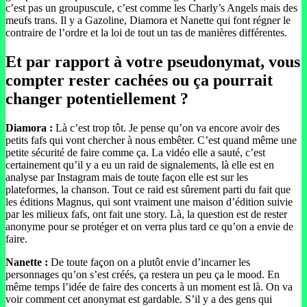
c’est pas un groupuscule, c’est comme les Charly’s Angels mais des
meufs trans. Il y a Gazoline, Diamora et Nanette qui font régner le
contraire de l’ordre et la loi de tout un tas de manières différentes.
Et par rapport à votre pseudonymat, vous
compter rester cachées ou ça pourrait
changer potentiellement ?
Diamora :
Là c’est trop tôt. Je pense qu’on va encore avoir des
petits fafs qui vont chercher à nous embêter. C’est quand même une
petite sécurité de faire comme ça. La vidéo elle a sauté, c’est
certainement qu’il y a eu un raid de signalements, là elle est en
analyse par Instagram mais de toute façon elle est sur les
plateformes, la chanson. Tout ce raid est sûrement parti du fait que
les éditions Magnus, qui sont vraiment une maison d’édition suivie
par les milieux fafs, ont fait une story. Là, la question est de rester
anonyme pour se protéger et on verra plus tard ce qu’on a envie de
faire.
Nanette :
De toute façon on a plutôt envie d’incarner les
personnages qu’on s’est créés, ça restera un peu ça le mood. En
même temps l’idée de faire des concerts à un moment est là. On va
voir comment cet anonymat est gardable. S’il y a des gens qui