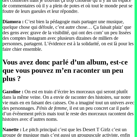
des conneries mais je trouvais ça trop chouette qu’il y ait un espace
de commentaires où il y a plein de potes et où tout le monde peut se
foutre de leurs gueules et leur répondre.
Diamora :
C’est bien la pédagogie mais partager une musique,
quelque chose qui défoule, c’est autre chose… Ça faisait plaiz’ que
des gens avec grave de la visibilité, qui ont des com’ un peu lissées
des comptes Instagram avec plusieurs dizaines de milliers de
personnes, partagent. L’évidence est à la solidarité, on est là pour les
faire chier ensemble.
Vous avez donc parlé d’un album, est-ce
que vous pouvez m’en raconter un peu
plus ?
Gazoline :
On est en train d’écrire les morceaux qui seront plutôt
dans la même veine. On a envie de raconter des histoires, sur notre
vie mais en en faisant des caisses. On a imaginé tout un univers avec
des personnages.
Pénis de femme,
il est un peu concret car il parle
d’un évènement précis mais tout le reste des morceaux racontent des
histoires avec d’autres noms.
Nanette :
Le pitch principal c’est que les Desert T Girlz c’est un
groupe de musique mais c’est aussi un groupuscule activiste, enfin