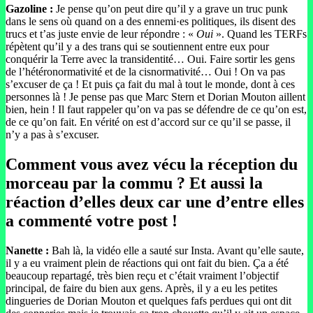
Gazoline :
Je pense qu’on peut dire qu’il y a grave un truc punk
dans le sens où quand on a des ennemi·es politiques, ils disent des
trucs et t’as juste envie de leur répondre : «
Oui
». Quand les TERFs
répètent qu’il y a des trans qui se soutiennent entre eux pour
conquérir la Terre avec la transidentité… Oui. Faire sortir les gens
de l’hétéronormativité et de la cisnormativité… Oui ! On va pas
s’excuser de ça ! Et puis ça fait du mal à tout le monde, dont à ces
personnes là ! Je pense pas que Marc Stern et Dorian Mouton aillent
bien, hein ! Il faut rappeler qu’on va pas se défendre de ce qu’on est,
de ce qu’on fait. En vérité on est d’accord sur ce qu’il se passe, il
n’y a pas à s’excuser.
Comment vous avez vécu la réception du
morceau par la commu ? Et aussi la
réaction d’elles deux car une d’entre elles
a commenté votre post !
Nanette :
Bah là, la vidéo elle a sauté sur Insta. Avant qu’elle saute,
il y a eu vraiment plein de réactions qui ont fait du bien. Ça a été
beaucoup repartagé, très bien reçu et c’était vraiment l’objectif
principal, de faire du bien aux gens. Après, il y a eu les petites
dingueries de Dorian Mouton et quelques fafs perdues qui ont dit