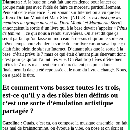
Diamora :
À la base on avait fait une résidence pour lancer ce
groupe mais pas avec l’idée de faire ce morceau particulièrement.
Pendant cette résidence-là, en zonant sur Internet on a vu que les
affreux Dorian Moutot et Marc Stern [NDLR :
c’est ainsi que les
membres du groupe parlent de Dora Moutot et Marguerite Stern
]
annonçaient la sortie d’un livre qui à la base devait s’appeler «
Pénis
de femme
», ce qui nous a rendu survénères. On s’est dit que ça
serait parfait qu’on fasse un morceau là-dessus et qu’on le sorte en
même temps pour zbeuler la sortie de leur livre car on savait que ça
allait faire plein de
shit
sur Internet. D’autant plus que la sortie à la
base, c’était prévu le 7 mars ce qui était d’autant plus énervant donc
c’est pour ça qu’on l’a fait très vite. On était trop fières d’être bien
prêtes le 7 mars mais peut être qu’eux étaient pas prêts donc
finalement la date a été repoussée et le nom du livre a changé. Nous,
on a gardé le titre.
Et comment vous bossez toutes les trois,
est-ce qu’il y a des rôles bien définis ou
c’est une sorte d’émulation artistique
partagée ?
Gazoline :
Ouais, c’est ça, on compose la musique ensemble, on fait
pas mal de brainstorming, on évoque la vibe, on pose et on écrit et