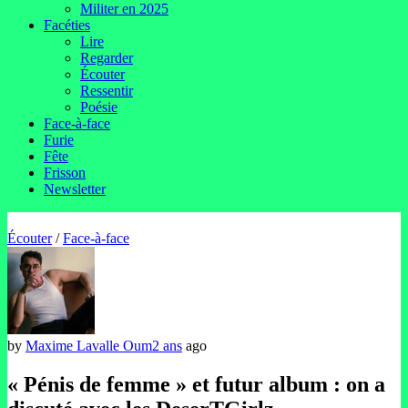
Militer en 2025
Facéties
Lire
Regarder
Écouter
Ressentir
Poésie
Face-à-face
Furie
Fête
Frisson
Newsletter
Écouter
/
Face-à-face
by
Maxime Lavalle Oum
2 ans
ago
« Pénis de femme » et futur album : on a