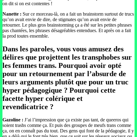
on dit si on est contentes !
Nanette :
Sur ce morceau-là, on a fait un brainstorm surtout de trucs
qu’on avait envie de dire, de stigmates qu’on avait envie de
retourner. Le plus gros brainstorming ça a été sur les petites phrases
pas chantées, les phrases désagréables entendues. Et après on a fait
la prod toutes ensemble.
Dans les paroles, vous vous amusez des
délires que projettent les transphobes sur
les femmes trans. Pourquoi avoir opté
pour un retournement par l’absurde de
leurs arguments plutôt que pour un truc
hyper pédagogique ? Pourquoi cette
facette hyper colérique et
revendicatrice ?
Gazoline :
J’ai l’impression que ça existe pas tant, de queeros qui
soient trashs comme ça. Et puis des groupes de meufs trans comme
ça, on en connaît pas du tout. Des gens qui font de la pédagogie, il y
en a déjà qui le font très bien, que ce soit sur les réseaux sociaux ou