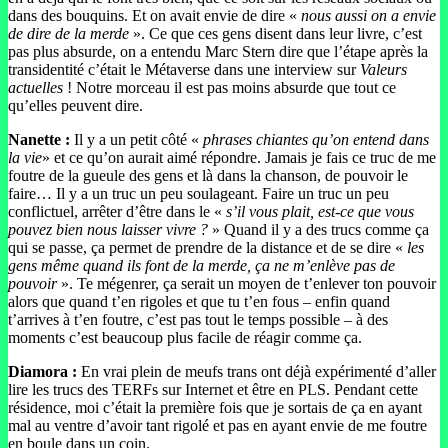
dans des bouquins. Et on avait envie de dire «
nous aussi on a envie
de dire de la merde
». Ce que ces gens disent dans leur livre, c’est
pas plus absurde, on a entendu Marc Stern dire que l’étape après la
transidentité c’était le Métaverse dans une interview sur
Valeurs
actuelles
! Notre morceau il est pas moins absurde que tout ce
qu’elles peuvent dire.
Nanette :
Il y a un petit côté «
phrases chiantes qu’on entend dans
la vie
» et ce qu’on aurait aimé répondre. Jamais je fais ce truc de me
foutre de la gueule des gens et là dans la chanson, de pouvoir le
faire… Il y a un truc un peu soulageant. Faire un truc un peu
conflictuel, arrêter d’être dans le «
s’il vous plait, est-ce que vous
pouvez bien nous laisser vivre ?
» Quand il y a des trucs comme ça
qui se passe, ça permet de prendre de la distance et de se dire «
les
gens même quand ils font de la merde, ça ne m’enlève pas de
pouvoir
». Te mégenrer, ça serait un moyen de t’enlever ton pouvoir
alors que quand t’en rigoles et que tu t’en fous – enfin quand
t’arrives à t’en foutre, c’est pas tout le temps possible – à des
moments c’est beaucoup plus facile de réagir comme ça.
Diamora :
En vrai plein de meufs trans ont déjà expérimenté d’aller
lire les trucs des TERFs sur Internet et être en PLS. Pendant cette
résidence, moi c’était la première fois que je sortais de ça en ayant
mal au ventre d’avoir tant rigolé et pas en ayant envie de me foutre
en boule dans un coin.