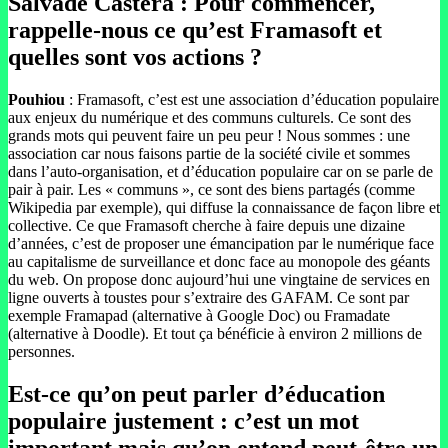
Salvade Castera : Pour commencer,
rappelle-nous ce qu’est Framasoft et
quelles sont vos actions ?
Pouhiou
: Framasoft, c’est est une association d’éducation populaire
aux enjeux du numérique et des communs culturels. Ce sont des
grands mots qui peuvent faire un peu peur ! Nous sommes : une
association car nous faisons partie de la société civile et sommes
dans l’auto-organisation, et d’éducation populaire car on se parle de
pair à pair. Les « communs », ce sont des biens partagés (comme
Wikipedia par exemple), qui diffuse la connaissance de façon libre et
collective. Ce que Framasoft cherche à faire depuis une dizaine
d’années, c’est de proposer une émancipation par le numérique face
au capitalisme de surveillance et donc face au monopole des géants
du web. On propose donc aujourd’hui une vingtaine de services en
ligne ouverts à toustes pour s’extraire des GAFAM. Ce sont par
exemple Framapad (alternative à Google Doc) ou Framadate
(alternative à Doodle). Et tout ça bénéficie à environ 2 millions de
personnes.
Est-ce qu’on peut parler d’éducation
populaire justement : c’est un mot
important mais qu’on entend peut-être un