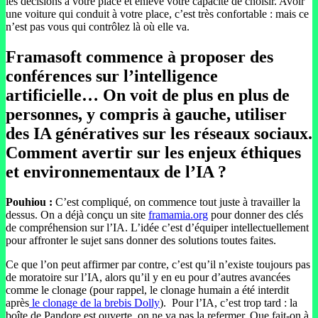
les décisions à votre place et enlève votre capacité de choisir. Avoir
une voiture qui conduit à votre place, c’est très confortable : mais ce
n’est pas vous qui contrôlez là où elle va.
Framasoft commence à proposer des
conférences sur l’intelligence
artificielle… On voit de plus en plus de
personnes, y compris à gauche, utiliser
des IA génératives sur les réseaux sociaux.
Comment avertir sur les enjeux éthiques
et environnementaux de l’IA ?
Pouhiou :
C’est compliqué, on commence tout juste à travailler la
dessus. On a déjà conçu un site
framamia.org
pour donner des clés
de compréhension sur l’IA. L’idée c’est d’équiper intellectuellement
pour affronter le sujet sans donner des solutions toutes faites.
Ce que l’on peut affirmer par contre, c’est qu’il n’existe toujours pas
de moratoire sur l’IA, alors qu’il y en eu pour d’autres avancées
comme le clonage (pour rappel, le clonage humain a été interdit
après
le clonage de la brebis Dolly
). Pour l’IA, c’est trop tard : la
boîte de Pandore est ouverte, on ne va pas la refermer. Que fait-on à