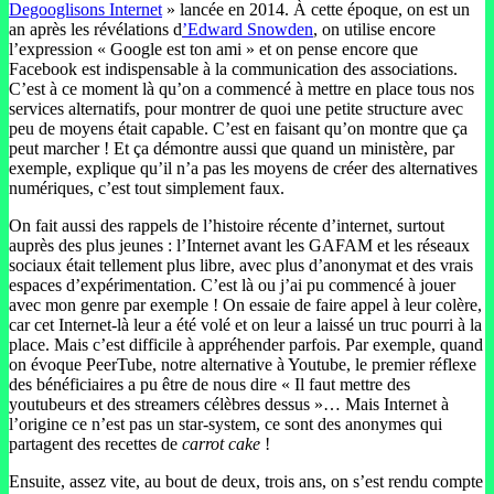
Degooglisons Internet
» lancée en 2014. À cette époque, on est un
an après les révélations d
’Edward Snowden
, on utilise encore
l’expression « Google est ton ami » et on pense encore que
Facebook est indispensable à la communication des associations.
C’est à ce moment là qu’on a commencé à mettre en place tous nos
services alternatifs, pour montrer de quoi une petite structure avec
peu de moyens était capable. C’est en faisant qu’on montre que ça
peut marcher ! Et ça démontre aussi que quand un ministère, par
exemple, explique qu’il n’a pas les moyens de créer des alternatives
numériques, c’est tout simplement faux.
On fait aussi des rappels de l’histoire récente d’internet, surtout
auprès des plus jeunes : l’Internet avant les GAFAM et les réseaux
sociaux était tellement plus libre, avec plus d’anonymat et des vrais
espaces d’expérimentation. C’est là ou j’ai pu commencé à jouer
avec mon genre par exemple ! On essaie de faire appel à leur colère,
car cet Internet-là leur a été volé et on leur a laissé un truc pourri à la
place. Mais c’est difficile à appréhender parfois. Par exemple, quand
on évoque PeerTube, notre alternative à Youtube, le premier réflexe
des bénéficiaires a pu être de nous dire « Il faut mettre des
youtubeurs et des streamers célèbres dessus »… Mais Internet à
l’origine ce n’est pas un star-system, ce sont des anonymes qui
partagent des recettes de
carrot cake
!
Ensuite, assez vite, au bout de deux, trois ans, on s’est rendu compte