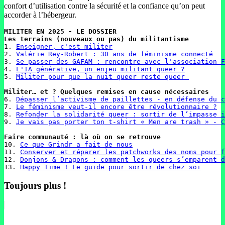
confort d’utilisation contre la sécurité et la confiance qu’on peut
accorder à l’hébergeur.
MILITER EN 2025 - LE DOSSIER

1. 
Enseigner, c'est militer
2. 
Valérie Rey-Robert : 30 ans de féminisme connecté
3. 
Se passer des GAFAM : rencontre avec l'association F
4. 
L'IA générative, un enjeu militant queer ?
5. 
Militer pour que la nuit queer reste queer 
6. 
Dépasser l’activisme de paillettes - en défense du c
7. 
Le féminisme veut-il encore être révolutionnaire ?
8. 
Refonder la solidarité queer : sortir de l’impasse i
9. 
Je vais pas porter ton t-shirt « Men are trash » - C
10. 
Ce que Grindr a fait de nous
11. 
Conserver et réparer les patchworks des noms pour f
12. 
Donjons & Dragons : comment les queers s’emparent d
13. 
Happy Time ! Le guide pour sortir de chez soi
Toujours plus !