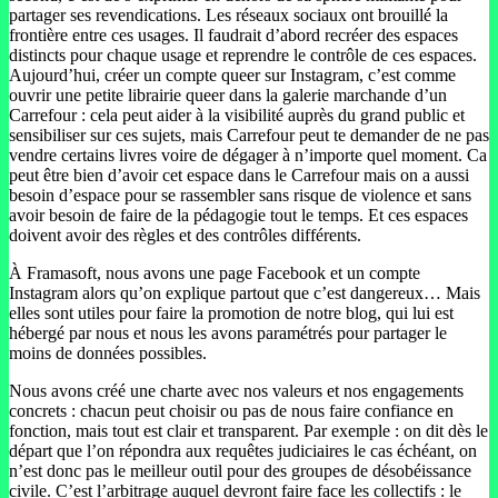
partager ses revendications. Les réseaux sociaux ont brouillé la
frontière entre ces usages. Il faudrait d’abord recréer des espaces
distincts pour chaque usage et reprendre le contrôle de ces espaces.
Aujourd’hui, créer un compte queer sur Instagram, c’est comme
ouvrir une petite librairie queer dans la galerie marchande d’un
Carrefour : cela peut aider à la visibilité auprès du grand public et
sensibiliser sur ces sujets, mais Carrefour peut te demander de ne pas
vendre certains livres voire de dégager à n’importe quel moment. Ca
peut être bien d’avoir cet espace dans le Carrefour mais on a aussi
besoin d’espace pour se rassembler sans risque de violence et sans
avoir besoin de faire de la pédagogie tout le temps. Et ces espaces
doivent avoir des règles et des contrôles différents.
À Framasoft, nous avons une page Facebook et un compte
Instagram alors qu’on explique partout que c’est dangereux… Mais
elles sont utiles pour faire la promotion de notre blog, qui lui est
hébergé par nous et nous les avons paramétrés pour partager le
moins de données possibles.
Nous avons créé une charte avec nos valeurs et nos engagements
concrets : chacun peut choisir ou pas de nous faire confiance en
fonction, mais tout est clair et transparent. Par exemple : on dit dès le
départ que l’on répondra aux requêtes judiciaires le cas échéant, on
n’est donc pas le meilleur outil pour des groupes de désobéissance
civile. C’est l’arbitrage auquel devront faire face les collectifs : le