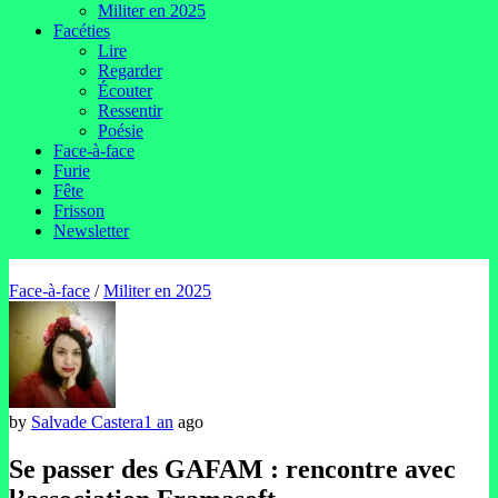
Militer en 2025
Facéties
Lire
Regarder
Écouter
Ressentir
Poésie
Face-à-face
Furie
Fête
Frisson
Newsletter
Face-à-face
/
Militer en 2025
by
Salvade Castera
1 an
ago
Se passer des GAFAM : rencontre avec