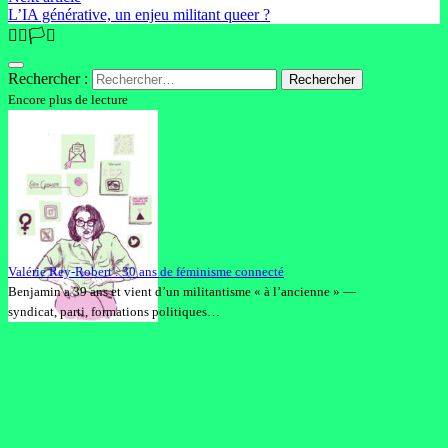
L’IA générative, un enjeu militant queer ?
🏳️‍🌈🏳️‍⚧️
Rechercher :
Encore plus de lecture
Valérie Rey-Robert : 30 ans de féminisme connecté
Benjamin a 39 ans et vient d’un militantisme « à l’ancienne » —
syndicat, parti, formations politiques…