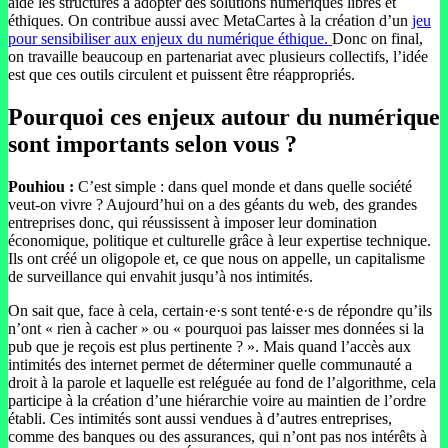
aide les structures à adopter des solutions numériques libres et
éthiques. On contribue aussi avec MetaCartes à la création d’un
jeu
pour sensibiliser aux enjeux du numérique éthique.
Donc on final,
on travaille beaucoup en partenariat avec plusieurs collectifs, l’idée
est que ces outils circulent et puissent être réappropriés.
Pourquoi ces enjeux autour du numérique
sont importants selon vous ?
Pouhiou :
C’est simple : dans quel monde et dans quelle société
veut-on vivre ? Aujourd’hui on a des géants du web, des grandes
entreprises donc, qui réussissent à imposer leur domination
économique, politique et culturelle grâce à leur expertise technique.
Ils ont créé un oligopole et, ce que nous on appelle, un capitalisme
de surveillance qui envahit jusqu’à nos intimités.
On sait que, face à cela, certain·e·s sont tenté·e·s de répondre qu’ils
n’ont « rien à cacher » ou « pourquoi pas laisser mes données si la
pub que je reçois est plus pertinente ? ». Mais quand l’accès aux
intimités des internet permet de déterminer quelle communauté a
droit à la parole et laquelle est reléguée au fond de l’algorithme, cela
participe à la création d’une hiérarchie voire au maintien de l’ordre
établi. Ces intimités sont aussi vendues à d’autres entreprises,
comme des banques ou des assurances, qui n’ont pas nos intérêts à