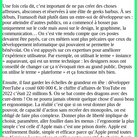
Une fois cela dit, c’est important de ne pas créer des choses
affreuses, absconses et réservées à une élite de geeks barbus. À ses
débuts, Framasoft était plutôt dans un entre-soi de développeur·ses :
pour atteindre d’autres publics, on a commencé à bosser pas
uniquement sur le code mais aussi sur le design, le graphisme, la
communication… On s’est vite rendu compte que ces postes
devaient être payés, car ces métiers sont plus précaires que ceux du
développement informatique qui pouvaient se permettre le
bénévolat. On s’est appuyés sur ces expertises pour améliorer
l’expérience utilisateur. Par exemple, on utilisait le terme « instance
» auparavant, qui est un terme technique : les designers nous ont
conseillé de changer car ça n’évoquait rien au grand public. Depuis
on utilise le terme « plateforme » et ça fonctionne très bien.
Ensuite, il faut garder les échelles de grandeur en tête : développer
PeerTube a couté 600 000 €, le chiffre d’affaires de YouTube en
2022 c’était 22 millions $. On se bat contre des dragons avec des
cure-dents ! On ne pourra jamais obtenir quelque chose d’aussi beau
et ergonomique. La réalité c’est que si on veut donner plus de
pouvoir, de capacité d’action sans recréer des monopoles, on est
obligé de faire plus complexe. Donner plus de liberté implique de
choisir, paramétrer, aller fouiller dans les menus : l’ergonomie la plus
simple c’est celle d’Apple mais c’est une prison dorée. Apple est
extrêmement fluide, simple et efficace parce qu’Apple prend toutes