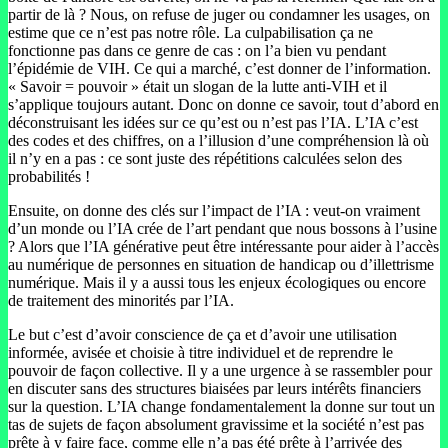
partir de là ? Nous, on refuse de juger ou condamner les usages, on
estime que ce n’est pas notre rôle. La culpabilisation ça ne
fonctionne pas dans ce genre de cas : on l’a bien vu pendant
l’épidémie de VIH. Ce qui a marché, c’est donner de l’information.
« Savoir = pouvoir » était un slogan de la lutte anti-VIH et il
s’applique toujours autant. Donc on donne ce savoir, tout d’abord en
déconstruisant les idées sur ce qu’est ou n’est pas l’IA. L’IA c’est
des codes et des chiffres, on a l’illusion d’une compréhension là où
il n’y en a pas : ce sont juste des répétitions calculées selon des
probabilités !
Ensuite, on donne des clés sur l’impact de l’IA : veut-on vraiment
d’un monde ou l’IA crée de l’art pendant que nous bossons à l’usine
? Alors que l’IA générative peut être intéressante pour aider à l’accès
au numérique de personnes en situation de handicap ou d’illettrisme
numérique. Mais il y a aussi tous les enjeux écologiques ou encore
de traitement des minorités par l’IA.
Le but c’est d’avoir conscience de ça et d’avoir une utilisation
informée, avisée et choisie à titre individuel et de reprendre le
pouvoir de façon collective. Il y a une urgence à se rassembler pour
en discuter sans des structures biaisées par leurs intérêts financiers
sur la question. L’IA change fondamentalement la donne sur tout un
tas de sujets de façon absolument gravissime et la société n’est pas
prête à y faire face, comme elle n’a pas été prête à l’arrivée des