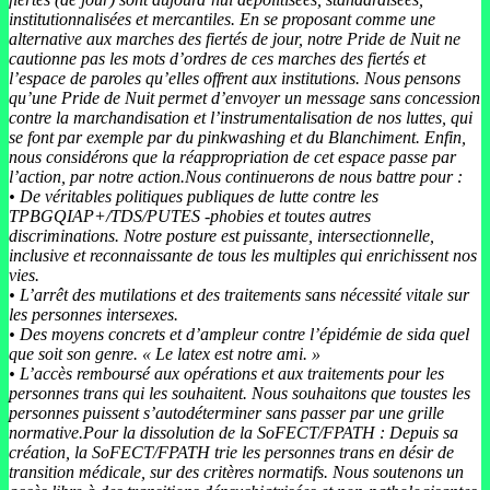
institutionnalisées et mercantiles. En se proposant comme une
alternative aux marches des fiertés de jour, notre Pride de Nuit ne
cautionne pas les mots d’ordres de ces marches des fiertés et
l’espace de paroles qu’elles offrent aux institutions. Nous pensons
qu’une Pride de Nuit permet d’envoyer un message sans concession
contre la marchandisation et l’instrumentalisation de nos luttes, qui
se font par exemple par du pinkwashing et du Blanchiment. Enfin,
nous considérons que la réappropriation de cet espace passe par
l’action, par notre action.Nous continuerons de nous battre pour :
• De véritables politiques publiques de lutte contre les
TPBGQIAP+/TDS/PUTES -phobies et toutes autres
discriminations. Notre posture est puissante, intersectionnelle,
inclusive et reconnaissante de tous les multiples qui enrichissent nos
vies.
• L’arrêt des mutilations et des traitements sans nécessité vitale sur
les personnes intersexes.
• Des moyens concrets et d’ampleur contre l’épidémie de sida quel
que soit son genre. « Le latex est notre ami. »
• L’accès remboursé aux opérations et aux traitements pour les
personnes trans qui les souhaitent. Nous souhaitons que toustes les
personnes puissent s’autodéterminer sans passer par une grille
normative.Pour la dissolution de la SoFECT/FPATH : Depuis sa
création, la SoFECT/FPATH trie les personnes trans en désir de
transition médicale, sur des critères normatifs. Nous soutenons un