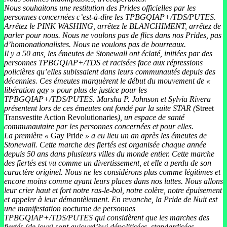
Nous souhaitons une restitution des Prides officielles par les
personnes concernées c’est-à-dire les TPBGQIAP+/TDS/PUTES.
Arrêtez le PINK WASHING, arrêtez le BLANCHIMENT, arrêtez de
parler pour nous. Nous ne voulons pas de flics dans nos Prides, pas
d’homonationalistes. Nous ne voulons pas de bourreaux.
Il y a 50 ans, les émeutes de Stonewall ont éclaté, initiées par des
personnes TPBGQIAP+/TDS et racisées face aux répressions
policières qu’elles subissaient dans leurs communautés depuis des
décennies. Ces émeutes marquèrent le début du mouvement de «
libération gay » pour plus de justice pour les
TPBGQIAP+/TDS/PUTES. Marsha P. Johnson et Sylvia Rivera
présentent lors de ces émeutes ont fondé par la suite STAR (
Street
Transvestite Action Revolutionaries
), un espace de santé
communautaire par les personnes concernées et pour elles.
La première «
Gay Pride
» a eu lieu un an après les émeutes de
Stonewall. Cette marche des fiertés est organisée chaque année
depuis 50 ans dans plusieurs villes du monde entier. Cette marche
des fiertés est vu comme un divertissement, et elle a perdu de son
caractère originel. Nous ne les considérons plus comme légitimes et
encore moins comme ayant leurs places dans nos luttes. Nous allons
leur crier haut et fort notre ras-le-bol, notre colère, notre épuisement
et appeler à leur démantèlement. En revanche, la Pride de Nuit est
une manifestation nocturne de personnes
TPBGQIAP+/TDS/PUTES qui considèrent que les marches des
fiertés (de jour) sont aujourd’hui dépolitisées, standardisées,