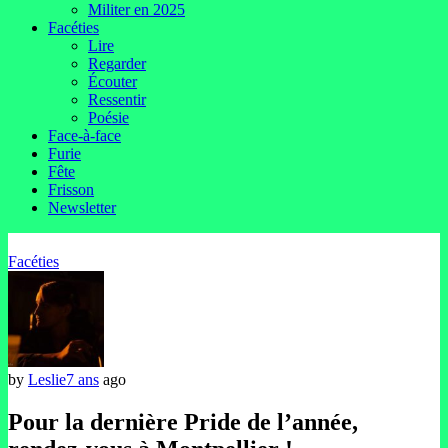
Militer en 2025
Facéties
Lire
Regarder
Écouter
Ressentir
Poésie
Face-à-face
Furie
Fête
Frisson
Newsletter
Facéties
by
Leslie
7 ans
ago
Pour la dernière Pride de l’année,