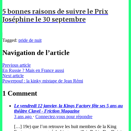
5 bonnes raisons de suivre le Prix
Joséphine le 30 septembre
Tagged:
pride de nuit
Navigation de l’article
Previous article
En Russie ? Mais en France aussi
Next article
Powerpouf : la kinky mixtape de Jean Rémi
1 Comment
Le vendredi 12 janvier, la Kings Factory fête ses 5 ans au
théâtre Clavel - Friction Magazine
3 ans ago
⋅
Connectez-vous pour répondre
[…] 19e) que l’on retrouve les huit membres de la King