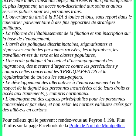
accès libre à des transitions dépsychiatrisées et non-pathologisantes
et, plus largement, un accès non-discriminé aux soins et autres
services publics pour les personnes trans.
• L’ouverture du droit à la PMA à toutes et tous, sans report dans le
calendrier parlementaire à des fins hypocrites de stratégies
politiques.
• La réforme de l’établissement de la filiation et son inscription sur
la base de l’engagement,
• L’arrêt des politiques discriminatoires, stigmatisantes et
répressives contre les personnes racisées, les migrant·e·s, les
travailleu·rs·ses du sexe et les classes populaires,
• Une vraie politique d’accueil et d’accompagnement des
migrant·e·s, des mesures d’urgence contre les persécutions y
compris celles concernant les TPBGQIAP+/TDS et la
régularisation de tout·e·s les sans-papiers.
• Le développement des alternatives à l’emprisonnement et le
respect de la dignité des personnes incarcérées et de leurs droits et
accès aux traitements, y compris hormonaux.
• L’aménagement des espaces privés/publics pour les personnes
concernées et par elles, et non selon les normes validistes crées par
des allié-e-s en cartons.
Pour celleux qui le peuvent : rendez-vous au Peyrou à 19h. Plus
d’infos sur la page Facebook de la
Pride de Nuit de Montpellier.