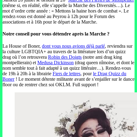
(même si, en réalité, elle s’appelle la Marche des Diversités…). Le
mot d’ordre cette année : « Mettons la haine hors de combat ». Le
rendez-vous est donné au Peyrou à 12h pour le Forum des
associations et à 16h pour le départ de la Marche.
Notre conseil pour vous détendre après la Marche ?
La House of Boner,
dont vous nous avions déjà parlé
, reviendra sur
la culture LGBTQIA+ au travers de la littérature lors d’un quizz
drag où l’on retrouvera
Robin des Doigts
(notre ami drag king
montpellierain) et
Medusa Dickinson
(drag queen nîmoise, et dont le
nom semble tout à fait adapté à un quizz littéraire…). Rendez-vous
de 19h à 20h à la librairie
Fiers de lettres
, pour
le Drag Quizz du
Boner
! Le moment détente militante avant de s’enjailler sur le dance
floor ou de rentrer chez soi OKLM. Full support !