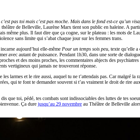
 c’est pas toi mais c’est pas moche. Mais dans le fond est-ce qu’un visa
u théâtre de Belleville, Laurène Marx tient son public en haleine. A pa
is même plus. Il faut dire que ça cogne, sur le plateau : les mots de La
violence sans limite qui s’abat chaque jour sur les femmes trans.
 incarne aujourd’hui elle-même
Pour un temps sois peu
, texte qu’elle a
mer avec autant de puissance. Pendant 1h30, dans une sorte de dialogue 
proches et des moins proches, les commentaires abjects des psychiatres e
ments vertigineux qui jamais ne trouveront réponse.
tre les larmes et le rire aussi, auquel tu ne t’attendais pas. Car malgré 
s, qui te font te demander souvent si t’as vraiment le droit de rire aux 
dis que toi, pédé, tes combats sont indissociables des luttes de tes soeur
 bienvenue. Ça dure
jusqu’au 29 novembre
au Théâtre de Belleville alors