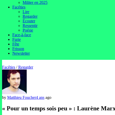
Militer en 2025
Facéties
Lire
Regarder
Écouter
Ressentir
Poésie
Face-à-face
Furie
Fête
Frisson
Newsletter
Facéties
/
Regarder
by
Matthieu Foucher
4 ans
ago
« Pour un temps sois peu » : Laurène Marx