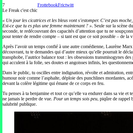
7
Frottebook
Frictwitt
Le Freak c'est chic
« Un jour les cicatrices et les bleus vont s’estomper. C’est pas moche,
Est-ce que tu es plus une femme maintenant ? »
. Seule sur la scène d
seconde, te redécouvrant des capacités d’attention que tu ne soupçonna
pour tenter de rendre compte – si tant est que ce soit possible – de la 
Après l’avoir un temps confié à une autre comédienne, Laurène Marx
découvrant, tu te demandes qui d’autre mieux qu’elle pourrait le décla
transphobe, l’autrice balance tout : les obsessions transmisogynes des 
qui acculent à la folie, ses doutes et angoisses infinis, les questionne
Dans le public, tu oscilles entre indignation, révolte et admiration, en
humour noir comme l’asphalte, déploie des punchlines mordantes, acérée
devant la colère légitime qui émane de ce corps en feu.
Tu penses à ta benjamine et tout ce qu’elle va endurer dans sa vie et te 
ne jamais le perdre de vue.
Pour un temps sois peu
, piqûre de rappel
salubrité publique.