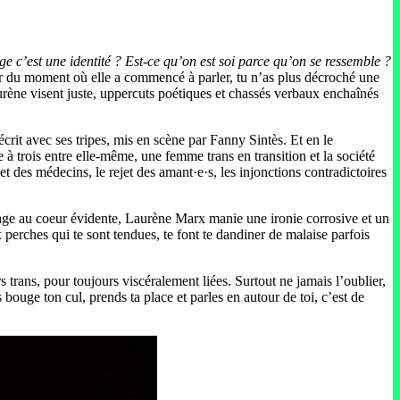
ge c’est une identité ? Est-ce qu’on est soi parce qu’on se ressemble ?
rtir du moment où elle a commencé à parler, tu n’as plus décroché une
urène visent juste, uppercuts poétiques et chassés verbaux enchaînés
 écrit avec ses tripes, mis en scène par Fanny Sintès. Et en le
à trois entre elle-même, une femme trans en transition et la société
t des médecins, le rejet des amant·e·s, les injonctions contradictoires
la rage au coeur évidente, Laurène Marx manie une ironie corrosive et un
perches qui te sont tendues, te font te dandiner de malaise parfois
s trans, pour toujours viscéralement liées. Surtout ne jamais l’oublier,
 bouge ton cul, prends ta place et parles en autour de toi, c’est de