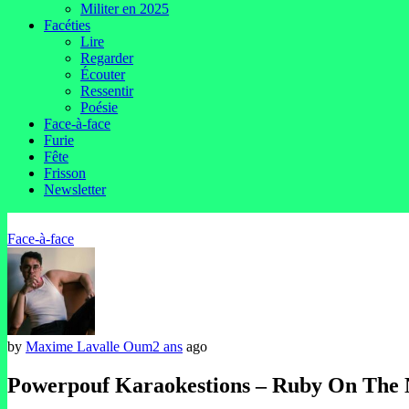
Militer en 2025
Facéties
Lire
Regarder
Écouter
Ressentir
Poésie
Face-à-face
Furie
Fête
Frisson
Newsletter
Face-à-face
by
Maxime Lavalle Oum
2 ans
ago
Powerpouf Karaokestions – Ruby On The 