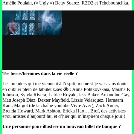
Amélie Poulain, (« Ugly ») Betty Suarez, R2D2 et Tchebourachka.
Tes héros/héroïnes dans la vie réelle ?
Les premiers qui me viennent à l’esprit, même si je vais sans doute
en oublier plein de fabuleux.ses 😭 : Anna Politkovskaia, Marsha P.
Johnson, Sylvia Rivera, Latrice Royale, Jess Baker, Amandine Gay,
Matt Joseph Diaz, Dexter Mayfield, Lizzie Velasquez, Harnaam
Kaur, Margot (de la chaîne youtube Vivre Avec), Zach Anner,
Brenda Howard, Mark Ashton, Ericka Hart… Bref, des activistes
et/ou artistes d’aujourd’hui et d’hier qui m’inspirent chaque jour !
Une personne pour illustrer un nouveau billet de banque ?