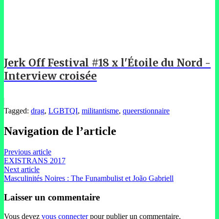
Jerk Off Festival #18 x l'Étoile du Nord -
Interview croisée
Tagged:
drag
,
LGBTQI
,
militantisme
,
queerstionnaire
Navigation de l’article
Previous article
EXISTRANS 2017
Next article
Masculinités Noires : The Funambulist et João Gabriell
Laisser un commentaire
Vous devez
vous connecter
pour publier un commentaire.