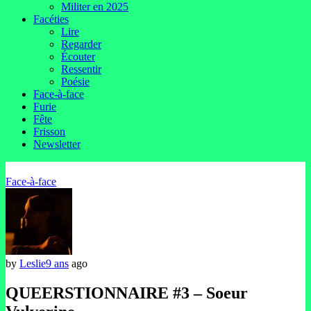
Militer en 2025
Facéties
Lire
Regarder
Écouter
Ressentir
Poésie
Face-à-face
Furie
Fête
Frisson
Newsletter
Face-à-face
by
Leslie
9 ans
ago
QUEERSTIONNAIRE #3 – Soeur