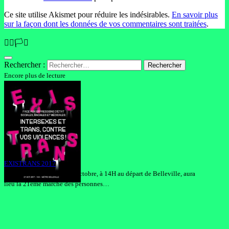
Ce site utilise Akismet pour réduire les indésirables.
En savoir plus
sur la façon dont les données de vos commentaires sont traitées
.
🏳️‍🌈🏳️‍⚧️
Rechercher :
Encore plus de lecture
EXISTRANS 2017
EXISTRANS : Samedi 21 octobre, à 14H au départ de Belleville, aura
lieu la 21ème marche des personnes…