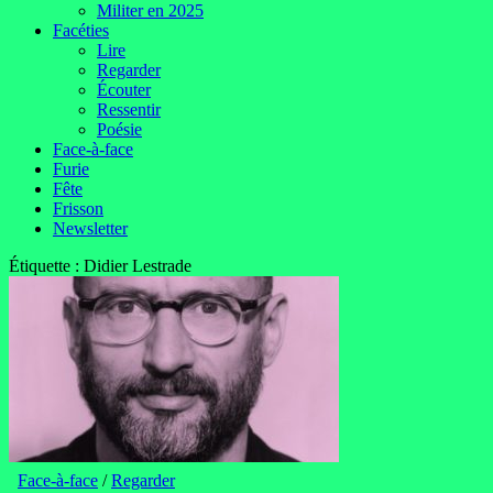
Militer en 2025
Facéties
Lire
Regarder
Écouter
Ressentir
Poésie
Face-à-face
Furie
Fête
Frisson
Newsletter
Étiquette :
Didier Lestrade
Face-à-face
/
Regarder