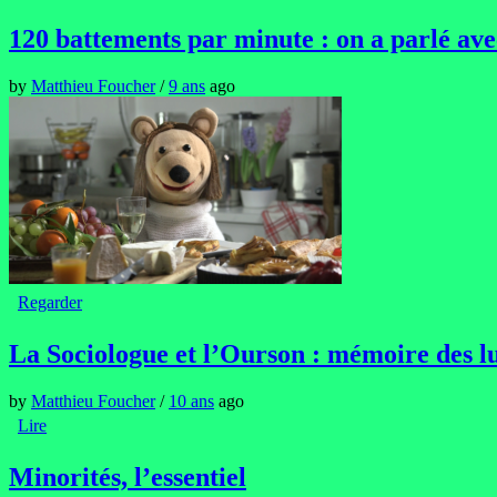
120 battements par minute : on a parlé av
by
Matthieu Foucher
/
9 ans
ago
Regarder
La Sociologue et l’Ourson : mémoire des lu
by
Matthieu Foucher
/
10 ans
ago
Lire
Minorités, l’essentiel