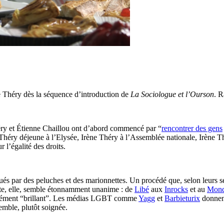
e Théry dès la séquence d’introduction de
La Sociologue et l’Ourson
. R
ry et Étienne Chaillou ont d’abord commencé par “
rencontrer des gens
Théry déjeune à l’Elysée, Irène Théry à l’Assemblée nationale, Irène Th
r l’égalité des droits.
joués par des peluches et des marionnettes. Un procédé que, selon leurs 
ste, elle, semble étonnamment unanime : de
Libé
aux
Inrocks
et au
Mon
arrément “brillant”. Les médias LGBT comme
Yagg
et
Barbieturix
donnent
semble, plutôt soignée.