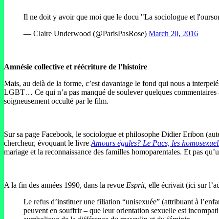
Il ne doit y avoir que moi que le docu "La sociologue et l'ourso
— Claire Underwood (@ParisPasRose)
March 20, 2016
Amnésie collective et réécriture de l’histoire
Mais, au delà de la forme, c’est davantage le fond qui nous a interpelés
LGBT… Ce qui n’a pas manqué de soulever quelques commentaires acerb
soigneusement occulté par le film.
Sur sa page Facebook, le sociologue et philosophe Didier Eribon (au
chercheur, évoquant le livre
Amours égales? Le Pacs, les homosexuels
mariage et la reconnaissance des familles homoparentales.
Et pas qu’
A la fin des années 1990, dans la revue
Esprit
, elle écrivait (ici sur l’
Le refus d’instituer une filiation “unisexuée” (attribuant à l’e
peuvent en souffrir – que leur orientation sexuelle est incompati