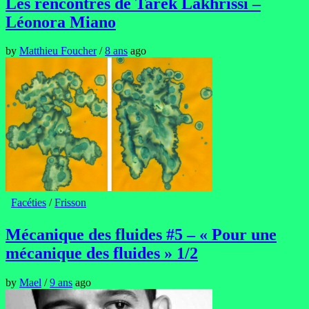
Les rencontres de Tarek Lakhrissi –
Léonora Miano
by
Matthieu Foucher
/
8 ans
ago
Facéties
/
Frisson
Mécanique des fluides #5 – « Pour une
mécanique des fluides » 1/2
by
Mael
/
9 ans
ago