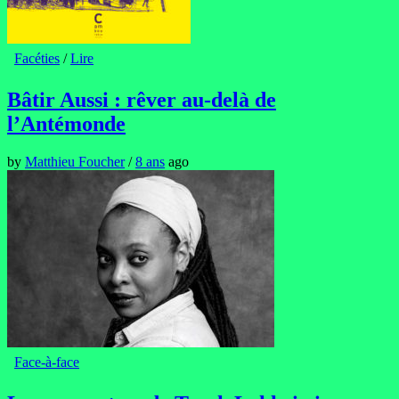
Facéties
/
Lire
Bâtir Aussi : rêver au-delà de
l’Antémonde
by
Matthieu Foucher
/
8 ans
ago
Face-à-face