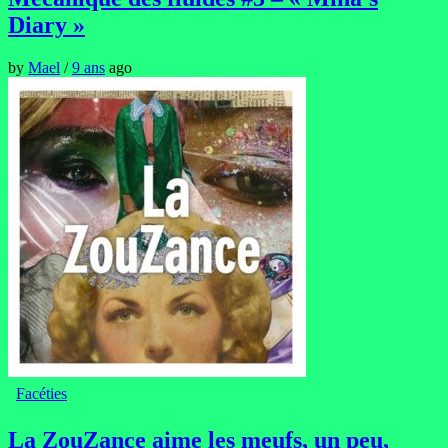
Diary »
by
Mael
/
9 ans
ago
Facéties
La ZouZance aime les meufs, un peu,