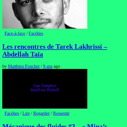
Face-à-face
/
Facéties
Les rencontres de Tarek Lakhrissi –
Abdellah Taïa
by
Matthieu Foucher
/
9 ans
ago
Facéties
/
Lire
/
Regarder
/
Ressentir
Mécanique des fluides #3 – « Mina’s