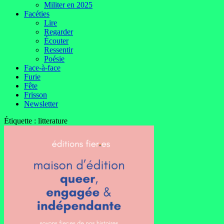
Militer en 2025
Facéties
Lire
Regarder
Écouter
Ressentir
Poésie
Face-à-face
Furie
Fête
Frisson
Newsletter
Étiquette :
litterature