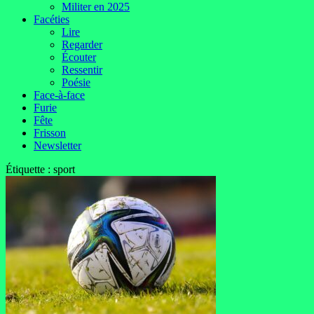
Militer en 2025
Facéties
Lire
Regarder
Écouter
Ressentir
Poésie
Face-à-face
Furie
Fête
Frisson
Newsletter
Étiquette :
sport