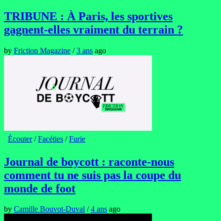
TRIBUNE : À Paris, les sportives
gagnent-elles vraiment du terrain ?
by
Friction Magazine
/
3 ans
ago
Écouter
/
Facéties
/
Furie
Journal de boycott : raconte-nous
comment tu ne suis pas la coupe du
monde de foot
by
Camille Bouvot-Duval
/
4 ans
ago