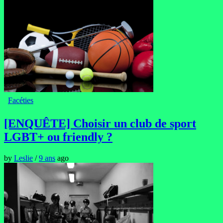
Facéties
[ENQUÊTE] Choisir un club de sport
LGBT+ ou friendly ?
by
Leslie
/
9 ans
ago