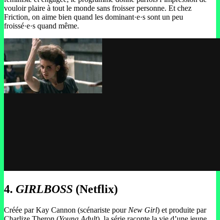
vouloir plaire à tout le monde sans froisser personne. Et chez
Friction, on aime bien quand les dominant·e·s sont un peu
froissé·e·s quand même.
4.
GIRLBOSS
(Netflix)
Créée par Kay Cannon (scénariste pour
New Girl
) et produite par
Charlize Theron (
Young Adult
), la série raconte la vie d’une jeune