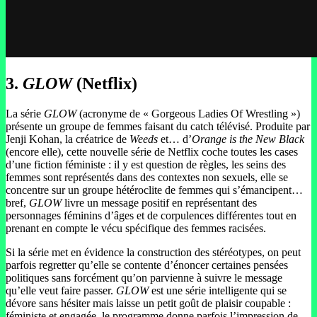
3.
GLOW
(Netflix)
La série
GLOW
(acronyme de « Gorgeous Ladies Of Wrestling »)
présente un groupe de femmes faisant du catch télévisé. Produite par
Jenji Kohan, la créatrice de
Weeds
et… d’
Orange is the New Black
(encore elle), cette nouvelle série de Netflix coche toutes les cases
d’une fiction féministe : il y est question de règles, les seins des
femmes sont représentés dans des contextes non sexuels, elle se
concentre sur un groupe hétéroclite de femmes qui s’émancipent…
bref,
GLOW
livre un message positif en représentant des
personnages féminins d’âges et de corpulences différentes tout en
prenant en compte le vécu spécifique des femmes racisées.
Si la série met en évidence la construction des stéréotypes, on peut
parfois regretter qu’elle se contente d’énoncer certaines pensées
politiques sans forcément qu’on parvienne à suivre le message
qu’elle veut faire passer.
GLOW
est une série intelligente qui se
dévore sans hésiter mais laisse un petit goût de plaisir coupable :
féministe et engagée, le programme donne parfois l’impression de