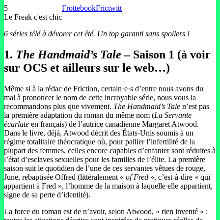
5
Frottebook
Frictwitt
Le Freak c'est chic
6 séries télé à dévorer cet été. Un top garanti sans spoilers !
1.
The Handmaid’s Tale
– Saison 1 (à voir
sur OCS et ailleurs sur le web…)
Même si à la rédac de Friction, certain·e·s d’entre nous avons du
mal à prononcer le nom de cette incroyable série, nous vous la
recommandons plus que vivement.
The Handmaid’s Tale
n’est pas
la première adaptation du roman du même nom (
La Servante
écarlate
en français) de l’autrice canadienne Margaret Atwood.
Dans le livre, déjà, Atwood décrit des États-Unis soumis à un
régime totalitaire théocratique où, pour pallier l’infertilité de la
plupart des femmes, celles encore capables d’enfanter sont réduites à
l’état d’esclaves sexuelles pour les familles de l’élite. La première
saison suit le quotidien de l’une de ces servantes vêtues de rouge,
June, rebaptisée Offred (littéralement «
of Fred
», c’est-à-dire « qui
appartient à Fred », l’homme de la maison à laquelle elle appartient,
signe de sa perte d’identité).
La force du roman est de n’avoir, selon Atwood, « rien inventé » :