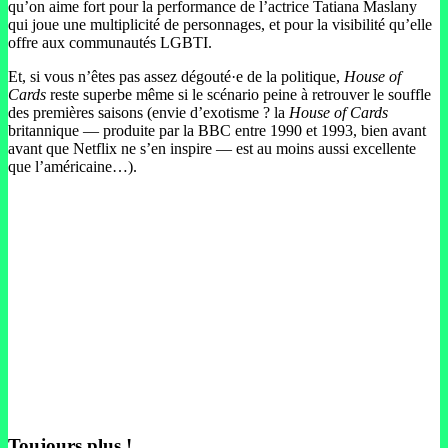
qu’on aime fort pour la performance de l’actrice Tatiana Maslany
qui joue une multiplicité de personnages, et pour la visibilité qu’elle
offre aux communautés LGBTI.
Et, si vous n’êtes pas assez dégouté·e de la politique,
House of
Cards
reste superbe même si le scénario peine à retrouver le souffle
des premières saisons (envie d’exotisme ? la
House of Cards
britannique — produite par la BBC entre 1990 et 1993, bien avant
avant que Netflix ne s’en inspire — est au moins aussi excellente
que l’américaine…).
Toujours plus !