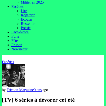
Militer en 2025
Facéties
Lire
Regarder
Écouter
Ressentir
Poésie
Face-à-face
Furie
Fête
Frisson
Newsletter
Facéties
by
Friction Magazine
9 ans
ago
[TV] 6 séries à dévorer cet été