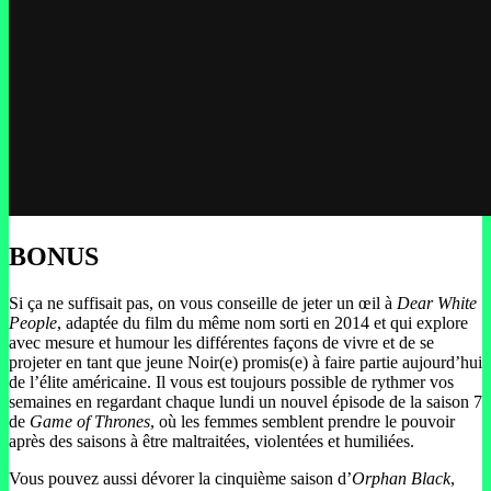
BONUS
Si ça ne suffisait pas, on vous conseille de jeter un œil à
Dear White
People
, adaptée du film du même nom sorti en 2014 et qui explore
avec mesure et humour les différentes façons de vivre et de se
projeter en tant que jeune Noir(e) promis(e) à faire partie aujourd’hui
de l’élite américaine. Il vous est toujours possible de rythmer vos
semaines en regardant chaque lundi un nouvel épisode de la saison 7
de
Game of Thrones
, où les femmes semblent prendre le pouvoir
après des saisons à être maltraitées, violentées et humiliées.
Vous pouvez aussi dévorer la cinquième saison d’
Orphan Black
,