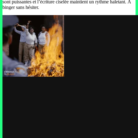
sont puissantes et l’écriture ciselée maintient un rythme haletant. À
binger sans hésiter.