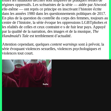
toutes les situations décrites sont inspirées de pratiques réelles de
régimes oppressifs. Les scénaristes de la série — aidée par Atwood
elle-même — ont repris ce principe en inscrivant l’histoire écrite
dans les années 1980 dans les questionnements politiques de 2017.
En plus de la question du contrôle du corps des femmes, toujours au
centre de l’histoire, la série évoque les oppressions LGBTphobes et
les réalités de celles et ceux contraint·e·s de fuir leur pays. Appuyé
par la qualité de la narration, des images et de la musique,
The
Handmaid’s Tale
est terriblement d’actualité.
Attention cependant, quelques
content warnings
sont à prévoir, la
série évoquant violences sexuelles, violences psychologiques et
violences tout court.