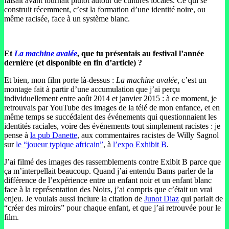
faisait avant tournait plutôt autour de cultures locales. Ce qui se
construit récemment, c’est la formation d’une identité noire, ou
même racisée, face à un système blanc.
Et
La machine avalée
, que tu présentais au festival l’année
dernière (et disponible en fin d’article) ?
Et bien, mon film porte là-dessus :
La machine avalée,
c’est un
montage fait à partir d’une accumulation que j’ai perçu
individuellement entre août 2014 et janvier 2015 : à ce moment, je
retrouvais par YouTube des images de la télé de mon enfance, et en
même temps se succédaient des événements qui questionnaient les
identités raciales, voire des événements tout simplement racistes : je
pense à
la pub Danette
, aux commentaires racistes de Willy Sagnol
sur
le “joueur typique africain”
, à
l’expo Exhibit B
.
J’ai filmé des images des rassemblements contre Exibit B parce que
ça m’interpellait beaucoup. Quand j’ai entendu Bams parler de la
différence de l’expérience entre un enfant noir et un enfant blanc
face à la représentation des Noirs, j’ai compris que c’était un vrai
enjeu. Je voulais aussi inclure la citation de
Junot Diaz
qui parlait de
“créer des miroirs” pour chaque enfant, et que j’ai retrouvée pour le
film.