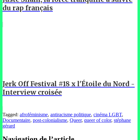
du rap français
Jerk Off Festival #18 x l'Étoile du Nord -
Interview croisée
Tagged:
afroféminisme
,
antiracisme politique
,
cinéma LGBT
,
Documentaire
,
post-colonialisme
,
Queer
,
queer of color
,
stéphane
gérard
Navigation de l’article