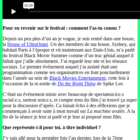
Pour en revenir sur le festival : comment l’as-tu connu ?
Depuis un peu plus d’un an je vogue, je suis rentré dans une house,
la
House of UltraOmni
. Un des membres de ma house, Sydney, qui
habitait Paris à l’époque et vit maintenant aux Etats-Unis, m’a parlé
du festival Black Movie Summer comme d’un truc génial auquel il
fallait que j’aille absolument. J’ai regardé leur site et les réseaux
sociaux. Le premier événement auquel j’ai assisté était une
programmation comme ses organisatrices en font ponctuellement
dans l’année au sein de
Black Movies Entertainment
, cette fois à
l’occasion de la re-sortie de
Do the Right Thing
de Spike Lee.
C’était un évènement mixte avec beaucoup de spectateur.ice.s
racisé.e.s, surtout noir.e.s, et compte tenu du film j’ai trouvé ça super
pour la discussion d’après. Ca faisait écho à des réflexions que je
commençais à avoir suite à mon travail sur
La machine avalée
. A la
fin de la séance je leur ai parlé et je leur ai proposé mon film.
Que représente-t-il pour toi, à titre individuel ?
J’y suis allé pour la première fois l’an dernier, lors de la 7ème