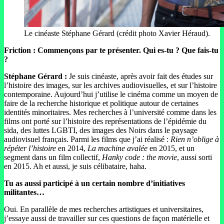
Le cinéaste Stéphane Gérard (crédit photo Xavier Héraud).
Friction : Commençons par te présenter. Qui es-tu ? Que fais-tu
?
Stéphane Gérard :
Je suis cinéaste, après avoir fait des études sur
l’histoire des images, sur les archives audiovisuelles, et sur l’histoire
contemporaine. Aujourd’hui j’utilise le cinéma comme un moyen de
faire de la recherche historique et politique autour de certaines
identités minoritaires. Mes recherches à l’université comme dans les
films ont porté sur l’histoire des représentations de l’épidémie du
sida, des luttes LGBTI, des images des Noirs dans le paysage
audiovisuel français. Parmi les films que j’ai réalisé :
Rien n’oblige à
répéter l’histoire
en 2014,
La machine avalée
en 2015, et un
segment dans un film collectif,
Hanky code : the movie
, aussi sorti
en 2015. Ah et aussi, je suis célibataire, haha.
Tu as aussi participé à un certain nombre d’initiatives
militantes…
Oui. En parallèle de mes recherches artistiques et universitaires,
j’essaye aussi de travailler sur ces questions de façon matérielle et