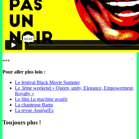
***
Pour aller plus loin :
Le festival Black Movie Summer
Le 3ème weekend « Queen, unity, Elegance, Empowerment,
Royalty »
Le film
La machine avalée
La chanteuse Bams
La revue
AssiégéEs
Toujours plus !