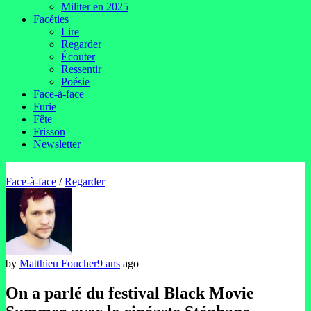
Militer en 2025
Facéties
Lire
Regarder
Écouter
Ressentir
Poésie
Face-à-face
Furie
Fête
Frisson
Newsletter
Face-à-face
/
Regarder
by
Matthieu Foucher
9 ans
ago
On a parlé du festival Black Movie