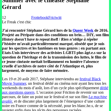
Summer avec le cinéaste Stéphane
Gérard
12
Frottebook
Frictwitt
Le Freak c'est chic
J’ai rencontré Stéphane Gérard lors de la
Queer Week
de 2016.
Projeté au Péripate dans des conditions un brin… DIY, son film
History doesn’t have to repeat itsel
f /
Rien n’oblige à répéter
l’histoire
m’avait particulièrement marqué, obsédé que je suis
par les spectres et les fantômes en tous genres : en partant aux
Etats-Unis interviewer des activistes LGBTI plus âgé.e.s sur la
question de l’héritage et de la transmission des luttes, le film de
ce jeune cinéaste mettait brillamment en lumière l’absence
cruelle d’archives de notre côté de l’Atlantique et, plus
largement, de moyens de faire mémoire.
Les 19 et 20 août 2017, Stéphane interviendra au
festival Black
Movie Summer
, un festival dédié au cinéma noir ayant lieu tous les
weekends du mois d’août, lors d’un cycle plus spécifiquement
dédié
aux questions queers
. L’occasion pour Friction de revenir sur son
parcours, de faire un point sur le festival et sur son film
La machine
avalée
,
et de discuter plus largement
de l’émergence d’une culture
noire en France comme de la nécessité, pour les blanc.he.s, de se
projeter enfin dans les récits des personnes racisées.