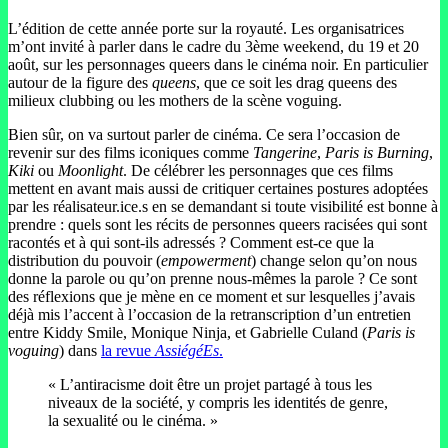
L’édition de cette année porte sur la royauté. Les organisatrices
m’ont invité à parler dans le cadre du 3ème weekend, du 19 et 20
août, sur les personnages queers dans le cinéma noir. En particulier
autour de la figure des
queens
, que ce soit les drag queens des
milieux clubbing ou les mothers de la scène voguing.
Bien sûr, on va surtout parler de cinéma. Ce sera l’occasion de
revenir sur des films iconiques comme
Tangerine
,
Paris is Burning
,
Kiki
ou
Moonlight
. De célébrer les personnages que ces films
mettent en avant mais aussi de critiquer certaines postures adoptées
par les réalisateur.ice.s en se demandant si toute visibilité est bonne à
prendre : quels sont les récits de personnes queers racisées qui sont
racontés et à qui sont-ils adressés ? Comment est-ce que la
distribution du pouvoir (
empowerment
) change selon qu’on nous
donne la parole ou qu’on prenne nous-mêmes la parole ? Ce sont
des réflexions que je mène en ce moment et sur lesquelles j’avais
déjà mis l’accent à l’occasion de la retranscription d’un entretien
entre Kiddy Smile, Monique Ninja, et Gabrielle Culand (
Paris is
voguing
) dans
la revue
AssiégéEs
.
« L’antiracisme doit être un projet partagé à tous les
niveaux de la société, y compris les identités de genre,
la sexualité ou le cinéma. »