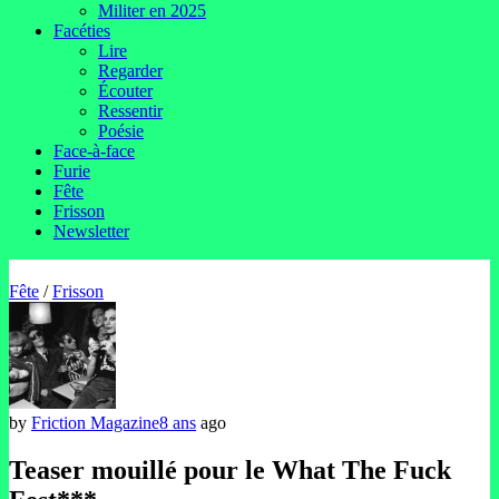
Militer en 2025
Facéties
Lire
Regarder
Écouter
Ressentir
Poésie
Face-à-face
Furie
Fête
Frisson
Newsletter
Fête
/
Frisson
by
Friction Magazine
8 ans
ago
Teaser mouillé pour le What The Fuck