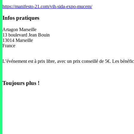
https://manifesto-21.com/vih-sida-expo-mucem/
I
nfos pratiques
Artagon Marseille
13 boulevard Jean Bouin
13014 Marseille
France
L’événement est à prix libre, avec un prix conseillé de 5€. Les bénéfic
Toujours plus !