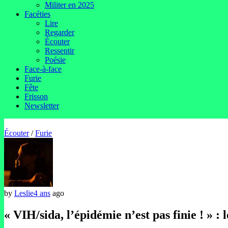
Militer en 2025
Facéties
Lire
Regarder
Écouter
Ressentir
Poésie
Face-à-face
Furie
Fête
Frisson
Newsletter
Écouter
/
Furie
by
Leslie
4 ans
ago
« VIH/sida, l’épidémie n’est pas finie ! » : 