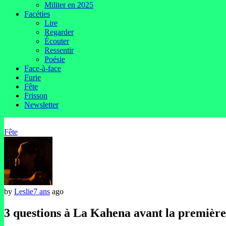
Militer en 2025
Facéties
Lire
Regarder
Écouter
Ressentir
Poésie
Face-à-face
Furie
Fête
Frisson
Newsletter
Fête
by
Leslie
7 ans
ago
3 questions à La Kahena avant la premièr