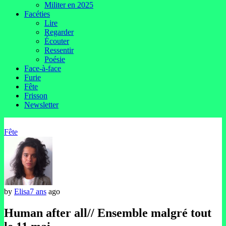
Militer en 2025
Facéties
Lire
Regarder
Écouter
Ressentir
Poésie
Face-à-face
Furie
Fête
Frisson
Newsletter
Fête
by
Elisa
7 ans
ago
Human after all// Ensemble malgré tout