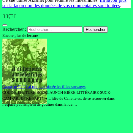
Ce site utilise Akismet pour réduire les indésirables.
En savoir plus
sur la façon dont les données de vos commentaires sont traitées
.
🏳️‍🌈🏳️‍⚧️
Rechercher :
Encore plus de lecture
Cannette #1 * j’ai toujours aimée les filles sauvages
GOUINE-LECTURE-BOOKLAUNCH-BIÈRE-LITTÉRAIRE-SUCK-
CAMPARI-DYKE-PARTY ♥ L’idée de Canette est de se retrouver dans
l’espace public,plein de gouines dans la rue,…