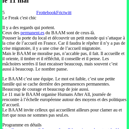
le 11 mai
5
Frottebook
Frictwitt
Le Freak c'est chic
Il y a des regards qui portent.
Ceux des
permanent.es
du BAAM sont de ceux-là.
Pousser la porte du local et découvrir un petit monde qui s’attaque à
la crise de l’accueil en France. Car il faudra le répéter il n’y a pas de
crise migratoire, il y a une crise de l’accueil migratoire.
Mais le BAAM ne moralise pas, n’accable pas, il fait. Il accueille et
il oriente, il timbre et il réfléchit, il conseille et il pense. Les
mâchoires serrées il faut encaisser beaucoup, mais souvent c’est
aussi à beaucoup. Le nombre panse.
Le BAAM c’est une équipe. Le mot est faible, c’est une petite
famille qui se cache derrière des permanences permanentes.
Beaucoup de courage et beaucoup de joie aussi.
Le 11 mai le BAAM organise Humans After All, journée de
rencontre à l’échelle européenne autour des moyens et des politiques
d’accueil.
Le BAAM invite celleux qui accueillent ailleurs pour clamer au et
fort que nous ne sommes pas seul.es.
Programme en détails