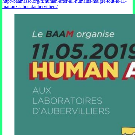
http://baamasso.org/fr/human-after-all-humains-malgre-tout-le-11-
mai-aux-labos-daubervilliers/