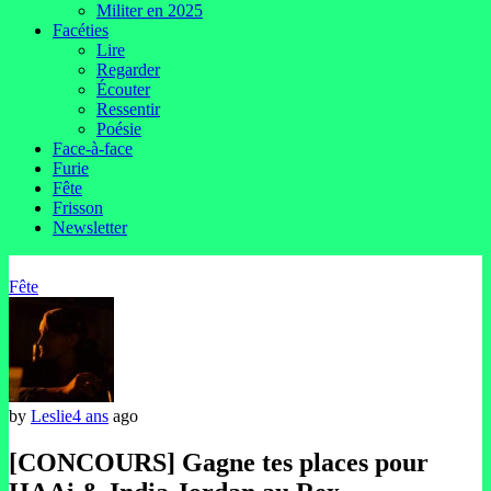
Militer en 2025
Facéties
Lire
Regarder
Écouter
Ressentir
Poésie
Face-à-face
Furie
Fête
Frisson
Newsletter
Fête
by
Leslie
4 ans
ago
[CONCOURS] Gagne tes places pour