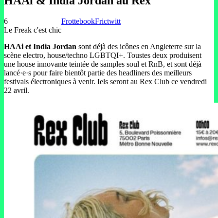
HAAi & India Jordan au Rex
6
Frottebook
Frictwitt
Le Freak c'est chic
HAAi et India Jordan
sont déjà des icônes en Angleterre sur la
scène electro, house/techno LGBTQI+. Toustes deux produisent
une house innovante teintée de samples soul et RnB, et sont déjà
lancé·e·s pour faire bientôt partie des headliners des meilleurs
festivals électroniques à venir. Iels seront au Rex Club ce vendredi
22 avril.