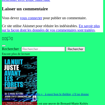
Laisser un commentaire
Vous devez
vous connecter
pour publier un commentaire.
Ce site utilise Akismet pour réduire les indésirables.
En savoir plus
sur la façon dont les données de vos commentaires sont traitées
.
🏳️‍🌈🏳️‍⚧️
Rechercher :
Encore plus de lecture
« La Nuit juste avant les forêts » : à quoi bon le théâtre, s’il ne donne
pas la parole aux invisibles ?
La Nuit juste avant les forêts est une œuvre de Bernard-Marie Koltès