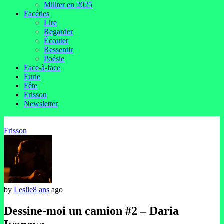
Militer en 2025
Facéties
Lire
Regarder
Écouter
Ressentir
Poésie
Face-à-face
Furie
Fête
Frisson
Newsletter
Frisson
by
Leslie
8 ans
ago
Dessine-moi un camion #2 – Daria