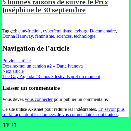
5 bonnes raisons de suivre le Prix
Joséphine le 30 septembre
Tagged:
ciné-friction
,
cyberféminisme
,
cyborg
,
Documentaire
,
Donna Haraway
,
féminisme
,
sciences
,
technologie
Navigation de l’article
Previous article
Dessine-moi un camion #2 – Daria Ivanova
Next article
The Gay Agenda #3 : nos 3 festivals préf du moment
Laisser un commentaire
Vous devez
vous connecter
pour publier un commentaire.
Ce site utilise Akismet pour réduire les indésirables.
En savoir plus
sur la façon dont les données de vos commentaires sont traitées
.
🏳️‍🌈🏳️‍⚧️