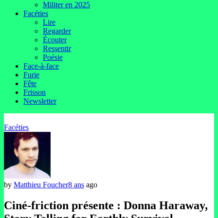
Militer en 2025
Facéties
Lire
Regarder
Écouter
Ressentir
Poésie
Face-à-face
Furie
Fête
Frisson
Newsletter
Facéties
by
Matthieu Foucher
8 ans
ago
Ciné-friction présente : Donna Haraway,