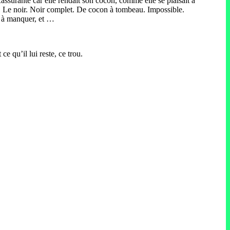
Rassurante car elle rendait son cocon, comme elle se plaisait à
e. Le noir. Noir complet. De cocon à tombeau. Impossible.
t à manquer, et …
ce qu’il lui reste, ce trou.