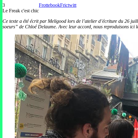
3
Frottebook
Frictwitt
Le Freak c'est chic
Ce texte a été écrit par Meligood lors de l’atelier d’écriture du 26 j
soeurs” de Chloé Delaume. Avec leur accord, nous reproduisons ici les