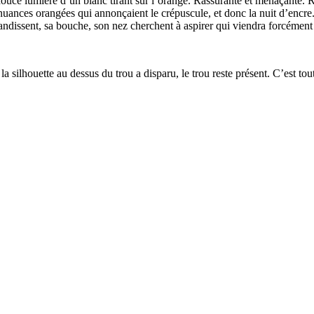
ne douce lumière d’un blanc tirant sur l’orange. Rassurante et menaçante. 
nuances orangées qui annonçaient le crépuscule, et donc la nuit d’encr
randissent, sa bouche, son nez cherchent à aspirer qui viendra forcémen
a silhouette au dessus du trou a disparu, le trou reste présent. C’est tout 