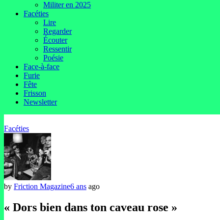
Militer en 2025
Facéties
Lire
Regarder
Écouter
Ressentir
Poésie
Face-à-face
Furie
Fête
Frisson
Newsletter
Facéties
by
Friction Magazine
6 ans
ago
« Dors bien dans ton caveau rose »