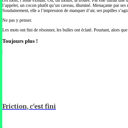
ces mots, l’issue existait. Ou, du moins, la trouée. Par elle filtrait u
l’appeler, un cocon plutôt qu’un caveau, illuminé. Menaçante par ses 
Soudainement, elle a l’impression de manquer d’air, ses pupilles s’ag
Ne pas y penser.
Les mots ont fini de résonner, les bulles ont éclaté. Pourtant, alors que l
Toujours plus !
Friction, c'est fini