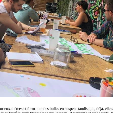
r eux-mêmes et formaient des bulles en suspens tandis que, déjà, elle sentai