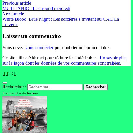
Previous article
MUTITANIC : Last round mercredi
Next article
White Blood, Blue Night : Les sorcières s’invitent au CAC La
Traverse
Laisser un commentaire
Vous devez
vous connecter
pour publier un commentaire.
Ce site utilise Akismet pour réduire les indésirables.
En savoir plus
sur la façon dont les données de vos commentaires sont traitées
.
🏳️‍🌈🏳️‍⚧️
Rechercher :
Encore plus de lecture