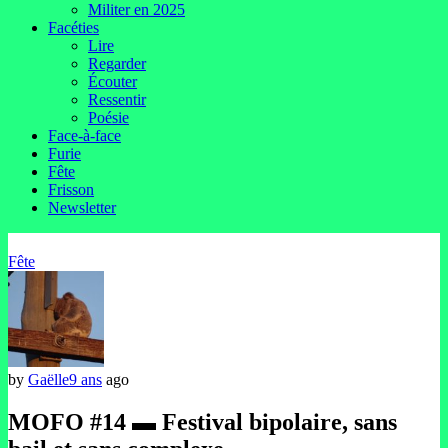
Militer en 2025
Facéties
Lire
Regarder
Écouter
Ressentir
Poésie
Face-à-face
Furie
Fête
Frisson
Newsletter
Fête
by
Gaëlle
9 ans
ago
MOFO #14 ▬ Festival bipolaire, sans