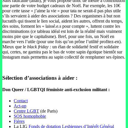
Sans radicalité (ahah), je vous propose donc de mettre à contribution
une partie de votre budget cadeaux de Noël. Par exemple, les 10€
pour cette tasse « j’aime la vie » pour tata ne serait-il pas plus utile
s’ils servaient à aider des associations ? Des organismes à but non
lucratifs qui tissent le lien social, aident les autres, offrent du temps,
des soins, forment les « laissé.e.s pour compte », luttent contre les
discriminations (ce tableau idéal est loin de la réalité mais vraiment
moins pire que le capitalisme). Bref, pour une fois, un Noël en
marche vers l’utile (pour une fois qu’on prône l’utilité profitez-en).
Mieux que le
black friday :
un élan de solidarité festif et solidaire
qui, certes, ne garnira pas le bas de votre sapin égotique bientôt sur
Instagram mais permettra au sapin collectif de remplumer ses épines.
Sélection d’associations à aider :
Don Queer / LGBTQI féministe anti-exclusion militant :
Contact
Act-up
Centre LGBT
(de Paris)
SOS homophobie
Fières
La LIG
Fonds de dotation Lesbiennes d’Intérêt Général