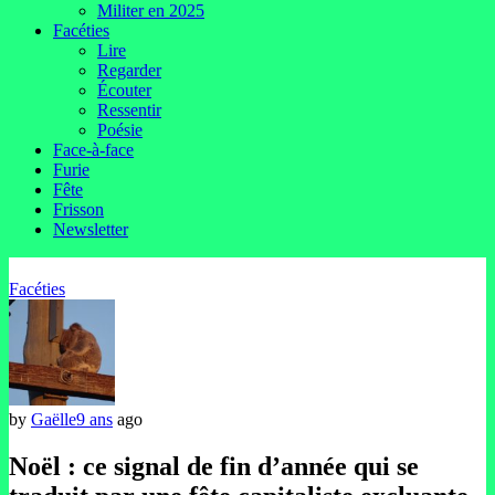
Militer en 2025
Facéties
Lire
Regarder
Écouter
Ressentir
Poésie
Face-à-face
Furie
Fête
Frisson
Newsletter
Facéties
by
Gaëlle
9 ans
ago
Noël : ce signal de fin d’année qui se