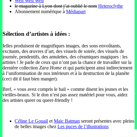
Well Well Well
le magazine à Lyon dont j’ai oublié le nom
Heteroclythe
Abonnement numérique à
Médiapart
Sélection d’artistes à idées :
Ielles produisent de magnifiques images, des sons envoûtants,
excitants, des œuvres d’art, des visuels de soirée, des visuels de
journée, pendentifs, des amulettes, des céramiques magiques : les
artistes ! Je parle de ceux qui n’ont pas la chance de travailler sur la
dernière collection
Zara Home
et qui participent ainsi indirectement
à l’uniformisation de nos intérieurs et à la destruction de la planète
(ceci dit il faut bien manger).
Bref, « vous avez compris le bail » comme disent les jeunes et les
vieilles-beaux. Si le don n’est pas assez matériel pour vous, aidez
des artistes queer ou queer-friendly !
Céline Le Gouail
et
Maic Batman
seront présentes avec pleins
de belles images chez
Les puces de l’illustrations