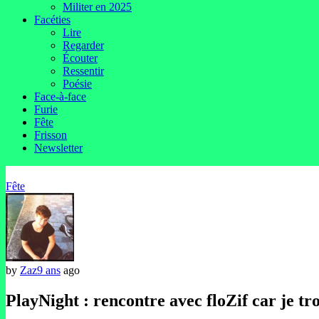
Militer en 2025
Facéties
Lire
Regarder
Écouter
Ressentir
Poésie
Face-à-face
Furie
Fête
Frisson
Newsletter
Fête
by
Zaz
9 ans
ago
PlayNight : rencontre avec floZif car je tro