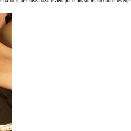
 backrooms, de danse, floZif revient pour nous sur le parcours et les enj