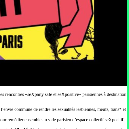
e ces rencontres «seXparty safe et seXpositive» parisiennes à destination
eu l’envie commune de rendre les sexualités lesbiennes, meufs, trans* et
 pour remédier ensemble au vide parisien d’espace collectif seXpositif.