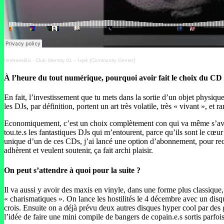
ItinéraireBis
·
Club Identity 01 – Ixpé [Community Center]
À l’heure du tout numérique, pourquoi avoir fait le choix du CD
En fait, l’investissement que tu mets dans la sortie d’un objet physiqu
les DJs, par définition, portent un art très volatile, très « vivant », 
Economiquement, c’est un choix complètement con qui va même s’avér
tou.te.s les fantastiques DJs qui m’entourent, parce qu’ils sont le cœu
unique d’un de ces CDs, j’ai lancé une option d’abonnement, pour recevo
adhèrent et veulent soutenir, ça fait archi plaisir.
On peut s’attendre à quoi pour la suite ?
Il va aussi y avoir des maxis en vinyle, dans une forme plus classique, 
« charismatiques ». On lance les hostilités le 4 décembre avec un dis
crois. Ensuite on a déjà prévu deux autres disques hyper cool par des g
l’idée de faire une mini compile de bangers de copain.e.s sortis parfoi