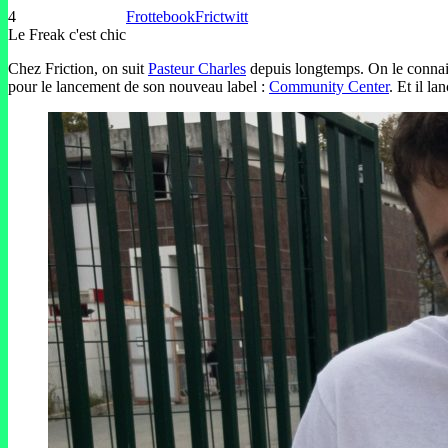
4
Frottebook
Frictwitt
Le Freak c'est chic
Chez Friction, on suit
Pasteur Charles
depuis longtemps. On le connaiss
pour le lancement de son nouveau label :
Community Center
. Et il la