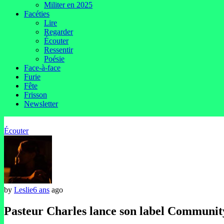
Militer en 2025
Facéties
Lire
Regarder
Écouter
Ressentir
Poésie
Face-à-face
Furie
Fête
Frisson
Newsletter
Écouter
by
Leslie
6 ans
ago
Pasteur Charles lance son label Communit