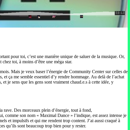
ortant pour toi, c’est une manière unique de saluer de la musique. Or,
nt chez toi, à moins d’être une méga star.
ois. Mais je veux baser l’énergie de Community Center sur celles de
ntes, et ça me semble essentiel d’y rendre hommage. Au delà de l’achat
 et je sens que les gens sont vraiment chaud.e.s à cette idée, y
c la rave. Des morceaux plein d’énergie, tout à fond,
t qui, comme son nom « Maximal Dance » l’indique, est assez intense je
els et impulsifs et qui me rendent trop content. J’ai aussi craqué à
ors qu’ils sont beaucoup trop bien pour y rester.