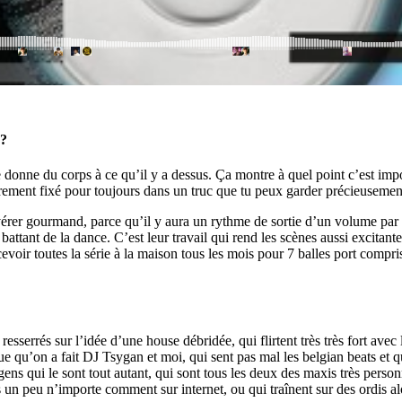
 ?
e donne du corps à ce qu’il y a dessus. Ça montre à quel point c’est imp
et rarement fixé pour toujours dans un truc que tu peux garder précieuseme
er gourmand, parce qu’il y aura un rythme de sortie d’un volume par m
r battant de la dance. C’est leur travail qui rend les scènes aussi excita
ir toutes la série à la maison tous les mois pour 7 balles port compris,
resserrés sur l’idée d’une house débridée, qui flirtent très très fort ave
que qu’on a fait DJ Tsygan et moi, qui sent pas mal les belgian beats e
ens qui le sont tout autant, qui sont tous les deux des maxis très personn
s un peu n’importe comment sur internet, ou qui traînent sur des ordis al