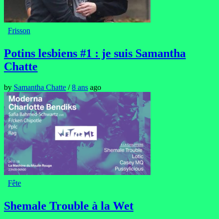
Frisson
Potins lesbiens #1 : je suis Samantha
Chatte
by
Samantha Chatte
/
8 ans
ago
Fête
Shemale Trouble à la Wet