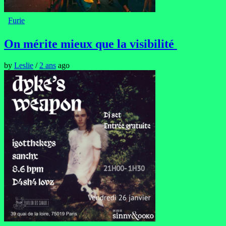
Furie
On mérite mieux que la visibilité
by
Leslie
/
2 ans
ago