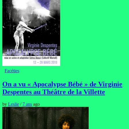
Facéties
On a vu « Apocalypse Bébé » de Virginie
Despentes au Théâtre de la Villette
by
Leslie
/
7 ans
ago