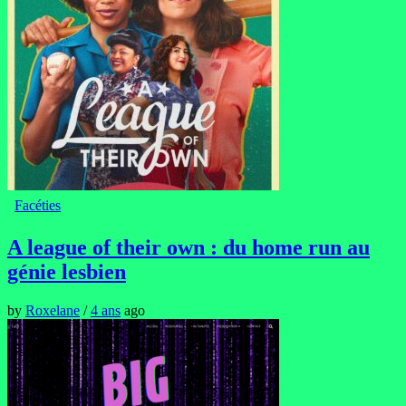
Facéties
A league of their own : du home run au
génie lesbien
by
Roxelane
/
4 ans
ago