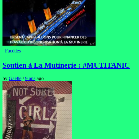
Facéties
Soutien à La Mutinerie : #MUTITANIC
by
Gaëlle
/
9 ans
ago