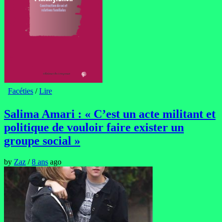
Facéties
/
Lire
Salima Amari : « C’est un acte militant et
politique de vouloir faire exister un
groupe social »
by
Zaz
/
8 ans
ago