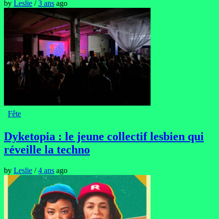
by
Leslie
/
3 ans
ago
Fête
Dyketopia : le jeune collectif lesbien qui
réveille la techno
by
Leslie
/
4 ans
ago