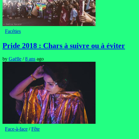
Facéties
Pride 2018 : Chars à suivre ou à éviter
by
Gaëlle
/
8 ans
ago
Face-à-face
/
Fête