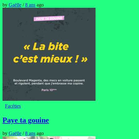
by
Gaëlle
/
8 ans
ago
Facéties
Paye ta gouine
by
Gaëlle
/
8 ans
ago