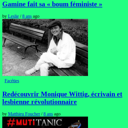
Gamine fait sa « boum féministe »
by
Leslie
/
8 ans
ago
Facéties
Redécouvrir Monique Wittig, écrivain et
lesbienne révolutionnaire
by
Matthieu Foucher
/
8 ans
ago