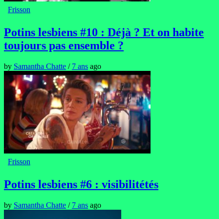
Frisson
Potins lesbiens #10 : Déjà ? Et on habite
toujours pas ensemble ?
by
Samantha Chatte
/
7 ans
ago
Frisson
Potins lesbiens #6 : visibilitétés
by
Samantha Chatte
/
7 ans
ago