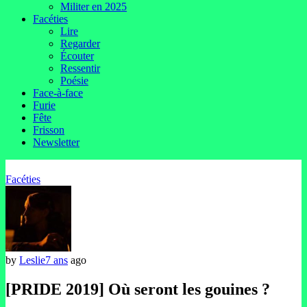
Militer en 2025
Facéties
Lire
Regarder
Écouter
Ressentir
Poésie
Face-à-face
Furie
Fête
Frisson
Newsletter
Facéties
by
Leslie
7 ans
ago
[PRIDE 2019] Où seront les gouines ?