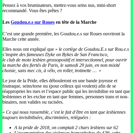
Pensez à vos brumisateurs, mettez-vous seins nus, mini-short
recommandé. Vous êtes prêtes ?
Les
Goudou.e.s sur Roues
en tête de la Marche
C’est une grande première, les Goudou.e.s sur Roues ouvriront la
Marche cette année.
Elles nous ont expliqué que «
le cortège de Goudou.E.s sur Rou.e.s
s’inspire des fameuses Dyke on Bykes de San Francisco,
le club de moto lesbien grossopositif et intersectionnel, pour ouvrir
la marche des fiertés de Paris, le samedi 29 juin, en non mixité
choisie, sans mec cis, à vélo, en roller, trotinette …
»
Le jour de la Pride, elles débouleront en une bande joyeuse et
foutraque, seins/torse nu (pour celleux qui veulent) afin de se
réapproprier les rues et l’espace public qui les invisibilise en tant que
lesbiennes et les exclue en tant que femmes, personnes trans et non-
binaires, non valides ou racisées.
«
Ce qui nous rassemble, c’est le fait d’être en tant que lesbiennes
toujours invisibilisées, discriminées, reléguées :
A la pride de 2018, on comptait 2 chars lesbiens sur 62
L’augmentation des violences homophobes de 42% cette