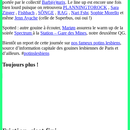
portée par le collectif
Barbi(e)turix
. Le line up est encore une fois
bien lourd puisque on retrouvera
PLANNINGTOROCK
,
Sara
Zinger
,
Fishbach
,
SÔNGE
,
RAG
,
Nari Fshr
,
Sophie Morello
et
même
Jenn Ayache
(celle de Superbus, oui oui !)
Spotted : autre gouine à écouter,
Mariøn
assurera le warm up de la
soirée
Spectrum
à la
Station – Gare des Mines
, notre deuxième QG.
Bientôt un report de cette journée sur
nos fameux potins lesbiens
,
source d’information capitale des gouines lesbiennes de Paris et
d’ailleurs. #
potinslesbiens
Toujours plus !