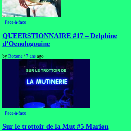
Face-à-face
QUEERSTIONNAIRE #17 – Delphine
d’Oenologouine
by
Roxane
/
7 ans
ago
Face-à-face
Sur le trottoir de la Mut #5 Mariøn