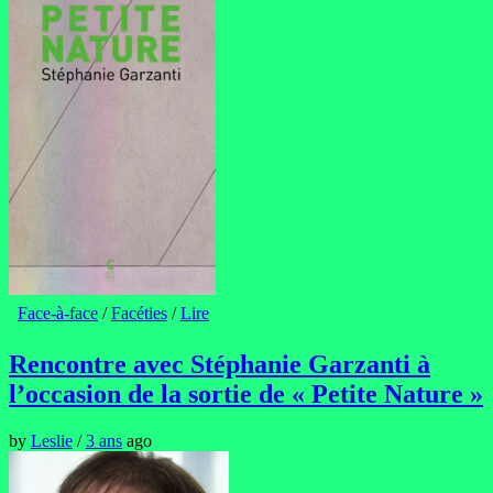
Face-à-face
/
Facéties
/
Lire
Rencontre avec Stéphanie Garzanti à
l’occasion de la sortie de « Petite Nature »
by
Leslie
/
3 ans
ago