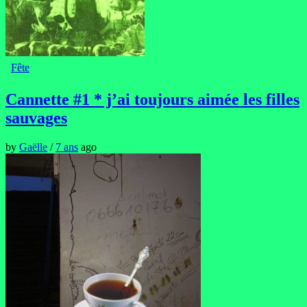
Fête
Cannette #1 * j’ai toujours aimée les filles
sauvages
by
Gaëlle
/
7 ans
ago