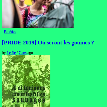
Facéties
[PRIDE 2019] Où seront les gouines ?
by
Leslie
/
7 ans
ago