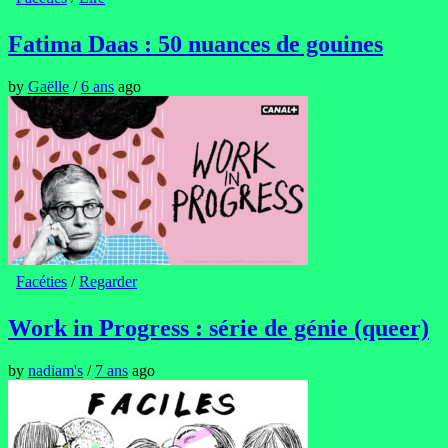
Fatima Daas : 50 nuances de gouines
by
Gaëlle
/
6 ans
ago
Facéties
/
Regarder
Work in Progress : série de génie (queer)
by
nadiam's
/
7 ans
ago