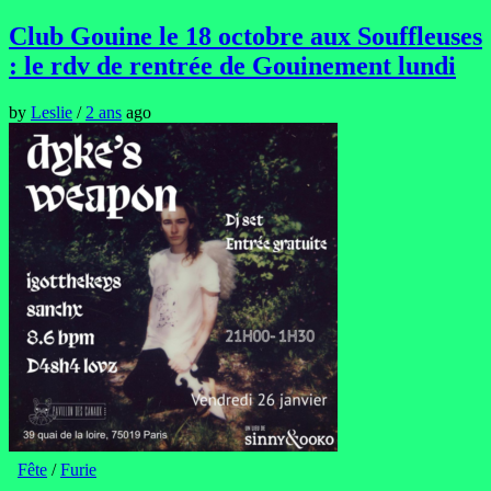
Club Gouine le 18 octobre aux Souffleuses
: le rdv de rentrée de Gouinement lundi
by
Leslie
/
2 ans
ago
Fête
/
Furie