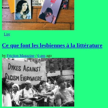
Lire
Ce que font les lesbiennes à la littérature
by
Friction Magazine
/
6 ans
ago