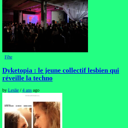
Fête
Dyketopia : le jeune collectif lesbien qui
réveille la techno
by
Leslie
/
4 ans
ago