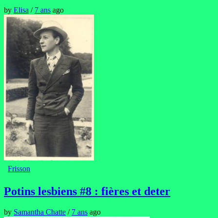
by
Elisa
/
7 ans
ago
Frisson
Potins lesbiens #8 : fières et deter
by
Samantha Chatte
/
7 ans
ago