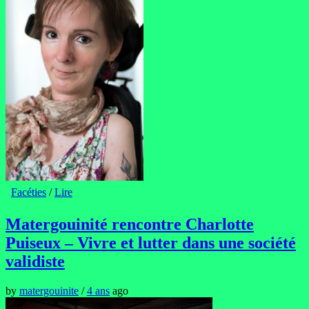
Facéties
/
Lire
Matergouinité rencontre Charlotte
Puiseux – Vivre et lutter dans une société
validiste
by
matergouinite
/
4 ans
ago