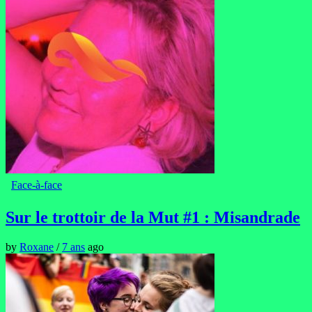
Face-à-face
Sur le trottoir de la Mut #1 : Misandrade
by
Roxane
/
7 ans
ago