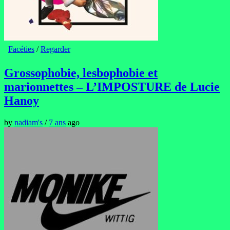
Facéties
/
Regarder
Grossophobie, lesbophobie et
marionnettes – L’IMPOSTURE de Lucie
Hanoy
by
nadiam's
/
7 ans
ago