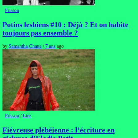
Frisson
Potins lesbiens #10 : Déjà ? Et on habite
toujours pas ensemble ?
by
Samantha Chatte
/
7 ans
ago
Frisson
/
Lire
Fiévreuse plébéienne : l’écriture en