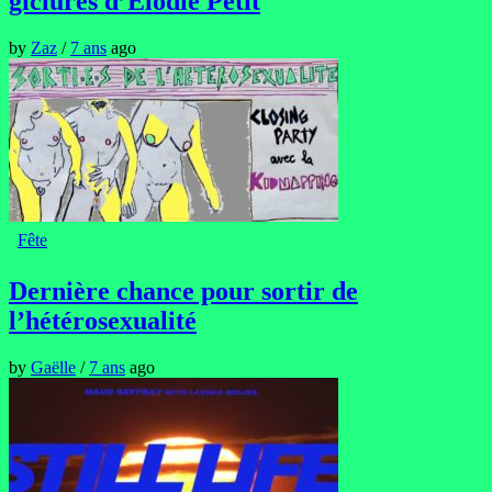
giclures d’Elodie Petit
by
Zaz
/
7 ans
ago
Fête
Dernière chance pour sortir de
l’hétérosexualité
by
Gaëlle
/
7 ans
ago