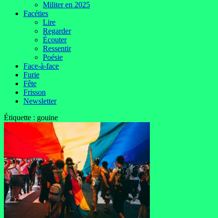
Militer en 2025
Facéties
Lire
Regarder
Écouter
Ressentir
Poésie
Face-à-face
Furie
Fête
Frisson
Newsletter
Étiquette :
gouine