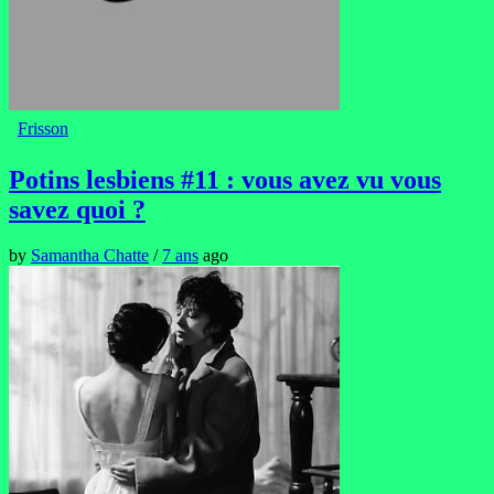
Frisson
Potins lesbiens #11 : vous avez vu vous
savez quoi ?
by
Samantha Chatte
/
7 ans
ago