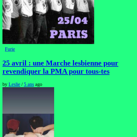
Furie
25 avril : une Marche lesbienne pour
revendiquer la PMA pour tous-tes
by
Leslie
/
5 ans
ago