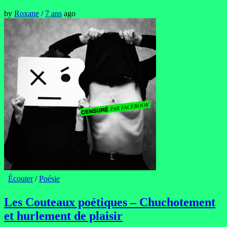
by
Roxane
/
7 ans
ago
Écouter
/
Poésie
Les Couteaux poétiques – Chuchotement
et hurlement de plaisir