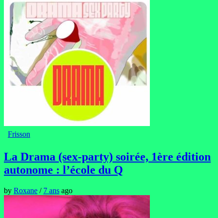
Frisson
La Drama (sex-party) soirée, 1ère édition
autonome : l’école du Q
by
Roxane
/
7 ans
ago