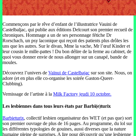
Commençons par le rêve d’enfant de l’illustratrice Vauini de
Castelbaljac, qui publie aux éditions Delcourt son premier recueil de
chroniques. Hommage a un de ses personnage fétiche Dr
Rorschach, un psy laconique qui reçoit des patients plus drôles les
uns que les autres. Sur le divan, Mme la vache, Mr l’œuf Kinder et
leur cousin le mille-pattes ! Du bon délire de la ferme au cabinet, de
quoi vous donner envie de nous allonger sur un canapé, bande de
moules.
Découvrez l’univers de
Vaïnui de Castelbajac
sur son site. Nous, on
adore (et en plus elle co-organise les soirée Gaston-Queer-
Clubbing).
Vernissage de l’artiste à la
Milk Factory jeudi 10 octobre.
Les lesbiennes dans tous leurs états
par Barbi(e)turix
Barbieturix
, collectif lesbien organisateur des WET (et pas que) sort
son premier ouvrage de plus de 16 pages. Au programme, du lol sur
les différentes typologies de gouines, aussi diverses que la nature
humaine pleine de surprises. A lire pour découvrir qu’une lesbienne