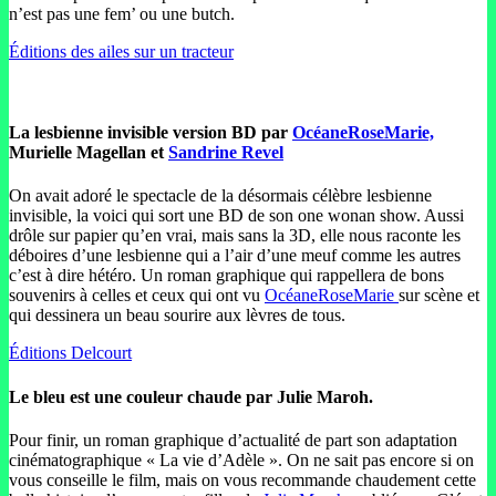
n’est pas une fem’ ou une butch.
Éditions des ailes sur un tracteur
La lesbienne invisible version BD par
OcéaneRoseMarie,
Murielle Magellan et
Sandrine Revel
On avait adoré le spectacle de la désormais célèbre lesbienne
invisible, la voici qui sort une BD de son one wonan show. Aussi
drôle sur papier qu’en vrai, mais sans la 3D, elle nous raconte les
déboires d’une lesbienne qui a l’air d’une meuf comme les autres
c’est à dire hétéro. Un roman graphique qui rappellera de bons
souvenirs à celles et ceux qui ont vu
OcéaneRoseMarie
sur scène et
qui dessinera un beau sourire aux lèvres de tous.
Éditions Delcourt
Le bleu est une couleur chaude
par Julie Maroh.
Pour finir, un roman graphique d’actualité de part son adaptation
cinématographique « La vie d’Adèle ». On ne sait pas encore si on
vous conseille le film, mais on vous recommande chaudement cette