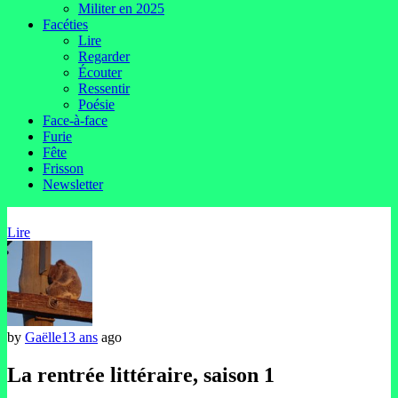
Militer en 2025
Facéties
Lire
Regarder
Écouter
Ressentir
Poésie
Face-à-face
Furie
Fête
Frisson
Newsletter
Lire
by
Gaëlle
13 ans
ago
La rentrée littéraire, saison 1