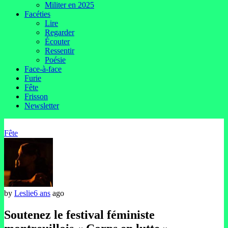
Militer en 2025
Facéties
Lire
Regarder
Écouter
Ressentir
Poésie
Face-à-face
Furie
Fête
Frisson
Newsletter
Fête
by
Leslie
6 ans
ago
Soutenez le festival féministe