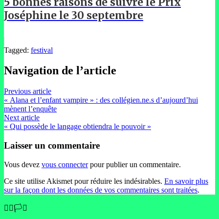
5 bonnes raisons de suivre le Prix
Joséphine le 30 septembre
Tagged:
festival
Navigation de l’article
Previous article
« Alana et l’enfant vampire » : des collégien.ne.s d’aujourd’hui
mènent l’enquête
Next article
« Qui possède le langage obtiendra le pouvoir »
Laisser un commentaire
Vous devez
vous connecter
pour publier un commentaire.
Ce site utilise Akismet pour réduire les indésirables.
En savoir plus
sur la façon dont les données de vos commentaires sont traitées
.
🏳️‍🌈🏳️‍⚧️