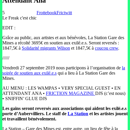
Attendant Ana
5
Frottebook
Frictwitt
Le Freak c'est chic
EDIT :
Grâce au public, aux artistes et aux bénévoles, La Station Gare des
Mines a récolté 3695€ en soutien aux exilé.e.s. Seront reversés :
1847,5€ à
Solidarité migrants Wilson
et 1847,5€ à
coucou crew
.
//////
Vendredi 27 septembre 2019 nous participons à l’organisation de
la
soirée de soutien aux exilé.e.s
qui a lieu à La Station Gare des
Mines.
AU MENU : LES WAMPAS • VERY SPECIAL GUEST • EN
ATTENDANT ANA •
FRICTION MAGAZINE
DJS (c’est nous)
• SNIFFIN’ GLUE DJS
Les gains seront reversés aux associations qui aident les exilé.e.s
porte d’Aubervilliers. Le staff de
La Station
et les artistes jouent
et travaillent bénévolement.
La Station – Gare des Mines est, entre autre, un lieu de fête à la