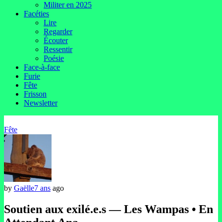
Militer en 2025
Facéties
Lire
Regarder
Écouter
Ressentir
Poésie
Face-à-face
Furie
Fête
Frisson
Newsletter
Fête
by
Gaëlle
7 ans
ago
Soutien aux exilé.e.s — Les Wampas • En