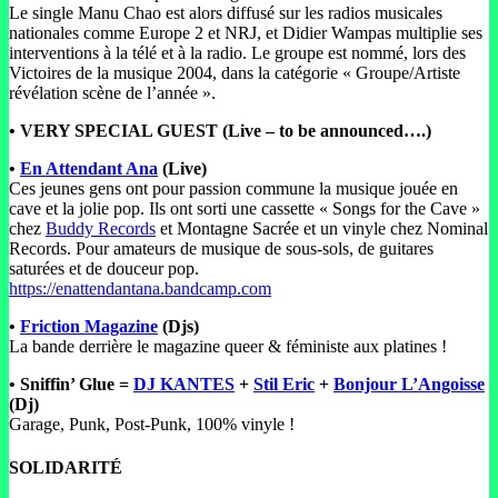
Le single Manu Chao est alors diffusé sur les radios musicales
nationales comme Europe 2 et NRJ, et Didier Wampas multiplie ses
interventions à la télé et à la radio. Le groupe est nommé, lors des
Victoires de la musique 2004, dans la catégorie « Groupe/Artiste
révélation scène de l’année ».
• VERY SPECIAL GUEST (Live – to be announced….)
•
En Attendant Ana
(Live)
Ces jeunes gens ont pour passion commune la musique jouée en
cave et la jolie pop. Ils ont sorti une cassette « Songs for the Cave »
chez
Buddy Records
et Montagne Sacrée et un vinyle chez Nominal
Records. Pour amateurs de musique de sous-sols, de guitares
saturées et de douceur pop.
https://enattendantana.bandcamp.com
•
Friction Magazine
(Djs)
La bande derrière le magazine queer & féministe aux platines !
• Sniffin’ Glue =
DJ KANTES
+
Stil Eric
+
Bonjour L’Angoisse
(Dj)
Garage, Punk, Post-Punk, 100% vinyle !
SOLIDARITÉ