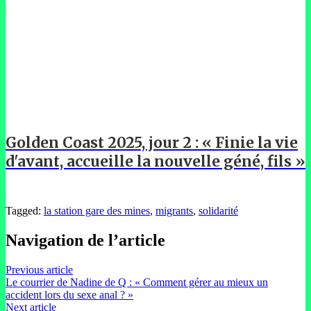
Golden Coast 2025, jour 2 : « Finie la vie
d'avant, accueille la nouvelle géné, fils »
Tagged:
la station gare des mines
,
migrants
,
solidarité
Navigation de l’article
Previous article
Le courrier de Nadine de Q : « Comment gérer au mieux un
accident lors du sexe anal ? »
Next article