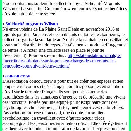
Nous souhaitons soutenir le collectif citoyen Solidarité Migrants
Wilson et l’association Coucou Crew en leur reversant les bénéfices
d’exploitation de cette soirée.
•
Solidarité migrants Wilson
Né entre voisins de La Plaine Saint Denis en novembre 2016 et
rejoints par des Parisiens et des habitants de toutes les banlieues, le
collectif organise la solidarité au Nord de la capitale en conseillant et
assurant la distribution de repas, de vêtements, produits d’hygiène et
de tentes. ( A noter, une collecte sera en place le jour de
l’événement). Pour en savoir plus :
http://stationstation.fr/malgre-
lincertitude-qui-plane-sur-la-prise-en-charge-des-migrants-les-
benevoles-poursuivent-leurs-actions/
•
coucou crew
L’Association coucou crew a pour but de créer des espaces et des
temps de rencontres et d’échanges pour les personnes en situation
d’exil sur le territoire français. Ils sont pensés comme des
parenthèses dans les situations d’urgence et de précarité que vivent
ces individus. Portée par une équipe pluridisciplinaire dont des
psychologues clinicien·ne·s, artistes, médiateur·rice·s culturel·le·s,
l’association propose un accueil, une écoute, un soutien
psychologique, en travaillant avec d’autres acteur·trices
accompagnant les personnes en situation d’exil. Elle crée également
des liens avec le milieu culturel, afin de favoriser l’expression et en