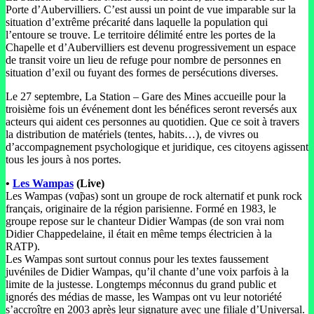
Porte d’Aubervilliers. C’est aussi un point de vue imparable sur la
situation d’extrême précarité dans laquelle la population qui
l’entoure se trouve. Le territoire délimité entre les portes de la
Chapelle et d’Aubervilliers est devenu progressivement un espace
de transit voire un lieu de refuge pour nombre de personnes en
situation d’exil ou fuyant des formes de persécutions diverses.
Le 27 septembre, La Station – Gare des Mines accueille pour la
troisième fois un événement dont les bénéfices seront reversés aux
acteurs qui aident ces personnes au quotidien. Que ce soit à travers
la distribution de matériels (tentes, habits…), de vivres ou
d’accompagnement psychologique et juridique, ces citoyens agissent
tous les jours à nos portes.
•
Les Wampas
(Live)
Les Wampas (vɑ̃pas) sont un groupe de rock alternatif et punk rock
français, originaire de la région parisienne. Formé en 1983, le
groupe repose sur le chanteur Didier Wampas (de son vrai nom
Didier Chappedelaine, il était en même temps électricien à la
RATP).
Les Wampas sont surtout connus pour les textes faussement
juvéniles de Didier Wampas, qu’il chante d’une voix parfois à la
limite de la justesse. Longtemps méconnus du grand public et
ignorés des médias de masse, les Wampas ont vu leur notoriété
s’accroître en 2003 après leur signature avec une filiale d’Universal.