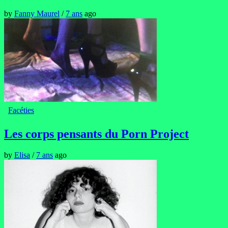
by
Fanny Maurel
/
7 ans
ago
Facéties
Les corps pensants du Porn Project
by
Elisa
/
7 ans
ago