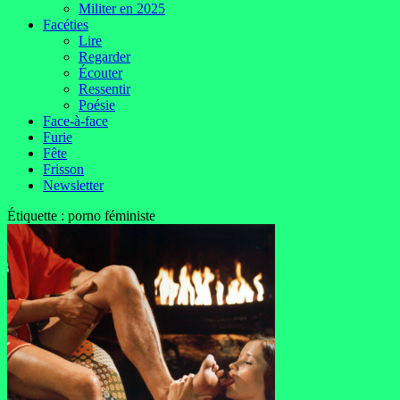
Militer en 2025
Facéties
Lire
Regarder
Écouter
Ressentir
Poésie
Face-à-face
Furie
Fête
Frisson
Newsletter
Étiquette :
porno féministe