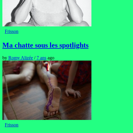
Frisson
Ma chatte sous les spotlights
by
Romy Alizée
/
7 ans
ago
Frisson