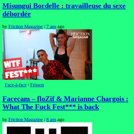
Misungui Bordelle : travailleuse du sexe
débordée
by
Friction Magazine
/
7 ans
ago
Face-à-face
/
Frisson
Facecam – floZif & Marianne Chargois :
What The Fuck Fest*** is back
by
Friction Magazine
/
8 ans
ago