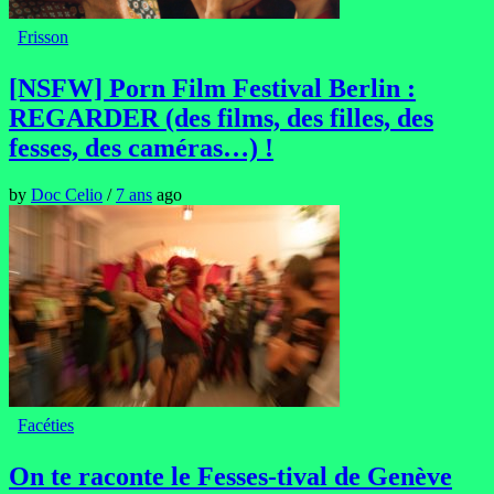
Frisson
[NSFW] Porn Film Festival Berlin :
REGARDER (des films, des filles, des
fesses, des caméras…) !
by
Doc Celio
/
7 ans
ago
Facéties
On te raconte le Fesses-tival de Genève