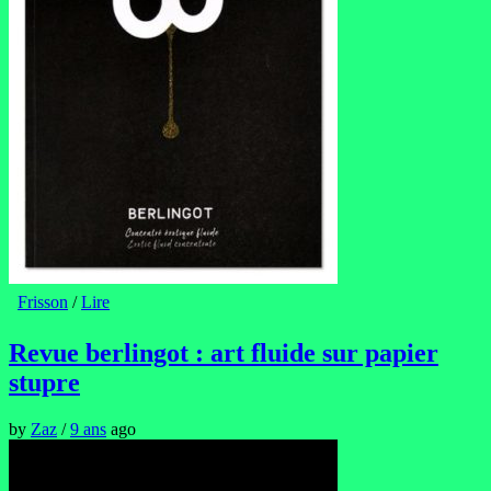
Frisson
/
Lire
Revue berlingot : art fluide sur papier
stupre
by
Zaz
/
9 ans
ago