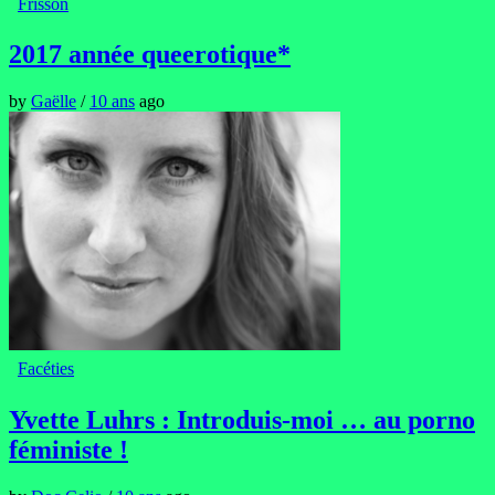
Frisson
2017 année queerotique*
by
Gaëlle
/
10 ans
ago
Facéties
Yvette Luhrs : Introduis-moi … au porno
féministe !