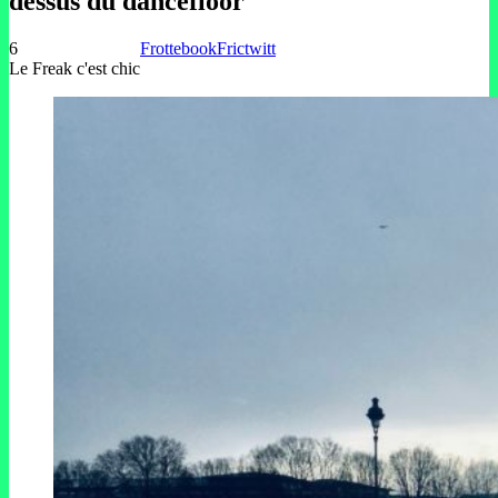
dessus du dancefloor
6
Frottebook
Frictwitt
Le Freak c'est chic