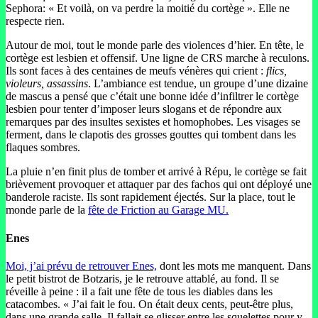
Sephora: « Et voilà, on va perdre la moitié du cortège ». Elle ne
respecte rien.
Autour de moi, tout le monde parle des violences d’hier. En tête, le
cortège est lesbien et offensif. Une ligne de CRS marche à reculons.
Ils sont faces à des centaines de meufs vénères qui crient :
flics,
violeurs, assassins
. L’ambiance est tendue, un groupe d’une dizaine
de mascus a pensé que c’était une bonne idée d’infiltrer le cortège
lesbien pour tenter d’imposer leurs slogans et de répondre aux
remarques par des insultes sexistes et homophobes. Les visages se
ferment, dans le clapotis des grosses gouttes qui tombent dans les
flaques sombres.
La pluie n’en finit plus de tomber et arrivé à Répu, le cortège se fait
brièvement provoquer et attaquer par des fachos qui ont déployé une
banderole raciste. Ils sont rapidement éjectés. Sur la place, tout le
monde parle de la
fête de Friction au Garage MU.
Enes
Moi, j’ai prévu de retrouver Enes,
dont les mots me manquent. Dans
le petit bistrot de Botzaris, je le retrouve attablé, au fond. Il se
réveille à peine : il a fait une fête de tous les diables dans les
catacombes. « J’ai fait le fou. On était deux cents, peut-être plus,
dans une grande salle. Il fallait se glisser entre les squelettes pour y