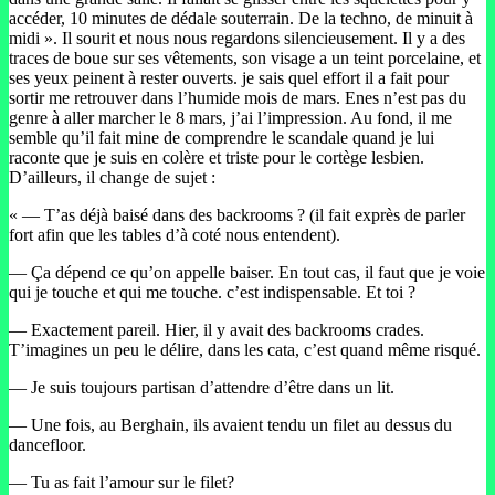
accéder, 10 minutes de dédale souterrain. De la techno, de minuit à
midi ». Il sourit et nous nous regardons silencieusement. Il y a des
traces de boue sur ses vêtements, son visage a un teint porcelaine, et
ses yeux peinent à rester ouverts. je sais quel effort il a fait pour
sortir me retrouver dans l’humide mois de mars. Enes n’est pas du
genre à aller marcher le 8 mars, j’ai l’impression. Au fond, il me
semble qu’il fait mine de comprendre le scandale quand je lui
raconte que je suis en colère et triste pour le cortège lesbien.
D’ailleurs, il change de sujet :
« — T’as déjà baisé dans des backrooms ? (il fait exprès de parler
fort afin que les tables d’à coté nous entendent).
— Ça dépend ce qu’on appelle baiser. En tout cas, il faut que je voie
qui je touche et qui me touche. c’est indispensable. Et toi ?
— Exactement pareil. Hier, il y avait des backrooms crades.
T’imagines un peu le délire, dans les cata, c’est quand même risqué.
— Je suis toujours partisan d’attendre d’être dans un lit.
— Une fois, au Berghain, ils avaient tendu un filet au dessus du
dancefloor.
— Tu as fait l’amour sur le filet?