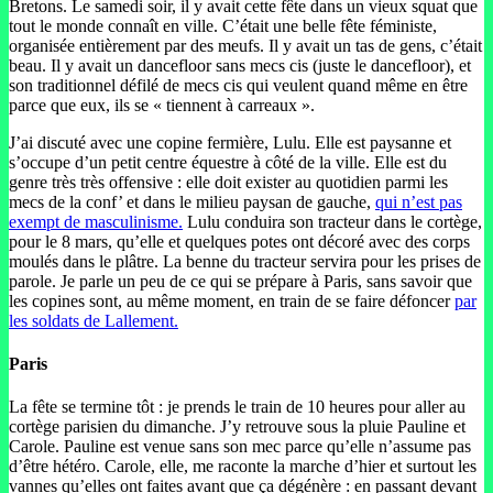
Bretons. Le samedi soir, il y avait cette fête dans un vieux squat que
tout le monde connaît en ville. C’était une belle fête féministe,
organisée entièrement par des meufs. Il y avait un tas de gens, c’était
beau. Il y avait un dancefloor sans mecs cis (juste le dancefloor), et
son traditionnel défilé de mecs cis qui veulent quand même en être
parce que eux, ils se « tiennent à carreaux ».
J’ai discuté avec une copine fermière, Lulu. Elle est paysanne et
s’occupe d’un petit centre équestre à côté de la ville. Elle est du
genre très très offensive : elle doit exister au quotidien parmi les
mecs de la conf’ et dans le milieu paysan de gauche,
qui n’est pas
exempt de masculinisme.
Lulu conduira son tracteur dans le cortège,
pour le 8 mars, qu’elle et quelques potes ont décoré avec des corps
moulés dans le plâtre. La benne du tracteur servira pour les prises de
parole. Je parle un peu de ce qui se prépare à Paris, sans savoir que
les copines sont, au même moment, en train de se faire défoncer
par
les soldats de Lallement.
Paris
La fête se termine tôt : je prends le train de 10 heures pour aller au
cortège parisien du dimanche. J’y retrouve sous la pluie Pauline et
Carole. Pauline est venue sans son mec parce qu’elle n’assume pas
d’être hétéro. Carole, elle, me raconte la marche d’hier et surtout les
vannes qu’elles ont faites avant que ça dégénère : en passant devant