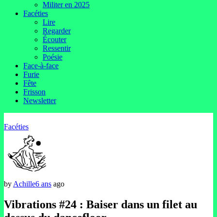
Militer en 2025
Facéties
Lire
Regarder
Écouter
Ressentir
Poésie
Face-à-face
Furie
Fête
Frisson
Newsletter
Facéties
by
Achille
6 ans
ago
Vibrations #24 : Baiser dans un filet au