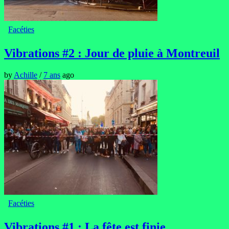
Facéties
Vibrations #2 : Jour de pluie à Montreuil
by
Achille
/
7 ans
ago
Facéties
Vibrations #1 : La fête est finie