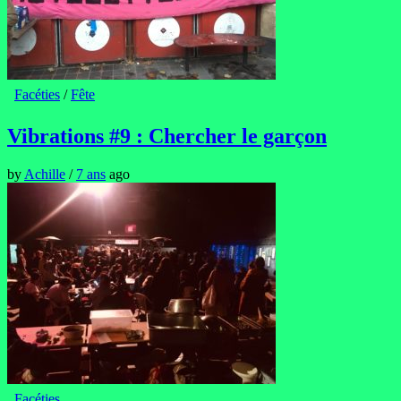
Facéties
/
Fête
Vibrations #9 : Chercher le garçon
by
Achille
/
7 ans
ago
Facéties