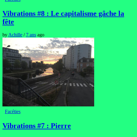
Vibrations #8 : Le capitalisme gâche la
fête
by
Achille
/
7 ans
ago
Facéties
Vibrations #7 : Pierre