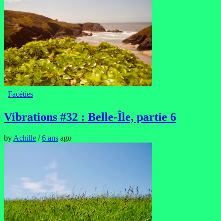
Facéties
Vibrations #32 : Belle-Île, partie 6
by
Achille
/
6 ans
ago