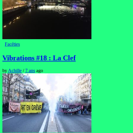
Facéties
Vibrations #18 : La Clef
by
Achille
/
7 ans
ago