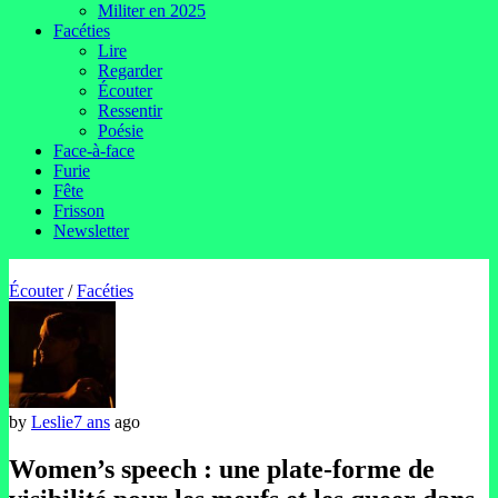
Militer en 2025
Facéties
Lire
Regarder
Écouter
Ressentir
Poésie
Face-à-face
Furie
Fête
Frisson
Newsletter
Écouter
/
Facéties
by
Leslie
7 ans
ago
Women’s speech : une plate-forme de