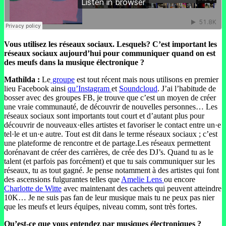
Vous utilisez les réseaux sociaux. Lesquels? C’est important les
réseaux sociaux aujourd’hui pour communiquer quand on est
des meufs dans la musique électronique ?
Mathilda :
Le
groupe
est tout récent mais nous utilisons en premier
lieu Facebook ainsi
qu’Instagram
et
Soundcloud
. J’ai l’habitude de
bosser avec des groupes FB, je trouve que c’est un moyen de créer
une vraie communauté, de découvrir de nouvelles personnes… Les
réseaux sociaux sont importants tout court et d’autant plus pour
découvrir de nouveaux·elles artistes et favoriser le contact entre un·e
tel·le et un·e autre. Tout est dit dans le terme réseaux sociaux ; c’est
une plateforme de rencontre et de partage.Les réseaux permettent
dorénavant de créer des carrières, de crée des DJ’s. Quand tu as le
talent (et parfois pas forcément) et que tu sais communiquer sur les
réseaux, tu as tout gagné. Je pense notamment à des artistes qui font
des ascensions fulgurantes telles que
Amelie Lens
ou encore
Charlotte de Witte
avec maintenant des cachets qui peuvent atteindre
10K… Je ne suis pas fan de leur musique mais tu ne peux pas nier
que les meufs et leurs équipes, niveau comm, sont très fortes.
Qu’est-ce que vous entendez par musiques électroniques ?