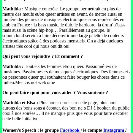
Mathilda
: Musique concrète. Le groupe permettrait en plus de
mettre des meufs et/ou queer artistes en avant, de mettre aussi en
lumière des genres de musiques électroniques sous représentés en
club en France : la bass music, le dub, le hardcore, la drum’n’bass
mais aussi la scène hip-hop… Parallèlement au groupe, le
soundcloud servira à faire découvrir une large palette de couleurs
électroniques grâce à des podcasts mensuels. On a déjà quelques
artistes très cool qui nous ont dit oui.
Qui peut vous rejoindre ? Et comment ?
Mathilda :
Tout.e.s les femmes et/ou queer. Passionné·e·s de
musiques. Passionné·e·s de musiques électroniques. Des femmes et /
ou personnes queer qui souhaitent faire bouger les choses dans ce
milieu.Mec cis not welcome
On peut faire quoi pour vous aider ? Vous soutenir ?
Mathilda et Elsa :
Plus nous serons sur cette page, plus nous
aurons des bons sons à écouter, des bon·ne·s DJ à booker, du public
cool à nos soirées… Il ne manque plus que vous pour faire décoller
cette belle initiative.
Women’s Speech : le groupe
Facebook
/ le compte
Instagram
/