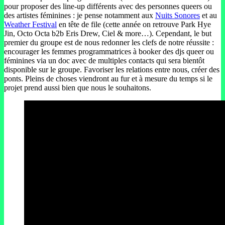
pour proposer des line-up différents avec des personnes queers ou
des artistes féminines : je pense notamment aux
Nuits Sonores
et au
Weather Festival
en tête de file (cette année on retrouve Park Hye
Jin, Octo Octa b2b Eris Drew, Ciel & more…). Cependant, le but
premier du groupe est de nous redonner les clefs de notre réussite :
encourager les femmes programmatrices à booker des djs queer ou
féminines via un doc avec de multiples contacts qui sera bientôt
disponible sur le groupe. Favoriser les relations entre nous, créer des
ponts. Pleins de choses viendront au fur et à mesure du temps si le
projet prend aussi bien que nous le souhaitons.