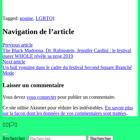
Tagged:
gouine
,
LGBTQI
Navigation de l’article
Previous article
The Black Madonna, Dr. Rubinstein, Jennifer Cardini : le festival
queer WHOLE révèle sa prog 2019
Next article
Un ball voguing dans le cadre du festival Second Square Branché
Mode
Laisser un commentaire
Vous devez
vous connecter
pour publier un commentaire.
Ce site utilise Akismet pour réduire les indésirables.
En savoir plus
sur la façon dont les données de vos commentaires sont traitées
.
🏳️‍🌈🏳️‍⚧️
Rechercher :