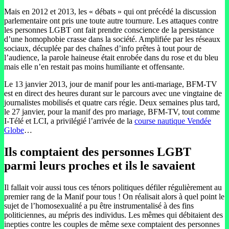
Mais en 2012 et 2013, les « débats » qui ont précédé la discussion
parlementaire ont pris une toute autre tournure. Les attaques contre
les personnes LGBT ont fait prendre conscience de la persistance
d’une homophobie crasse dans la société. Amplifiée par les réseaux
sociaux, décuplée par des chaînes d’info prêtes à tout pour de
l’audience, la parole haineuse était enrobée dans du rose et du bleu
mais elle n’en restait pas moins humiliante et offensante.
Le 13 janvier 2013, jour de manif pour les anti-mariage, BFM-TV
est en direct des heures durant sur le parcours avec une vingtaine de
journalistes mobilisés et quatre cars régie. Deux semaines plus tard,
le 27 janvier, pour la manif des pro mariage, BFM-TV, tout comme
I-Télé et LCI, a privilégié l’arrivée de la
course nautique Vendée
Globe
…
Ils comptaient des personnes LGBT
parmi leurs proches et ils le savaient
Il fallait voir aussi tous ces ténors politiques défiler régulièrement au
premier rang de la Manif pour tous ! On réalisait alors à quel point le
sujet de l’homosexualité a pu être instrumentalisé à des fins
politiciennes, au mépris des individus. Les mêmes qui débitaient des
inepties contre les couples de même sexe comptaient des personnes