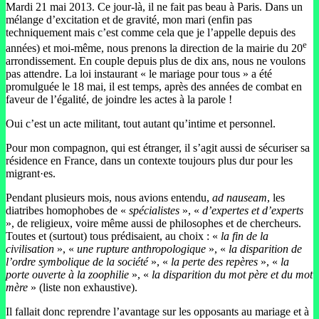
Mardi 21 mai 2013. Ce jour-là, il ne fait pas beau à Paris. Dans un
mélange d’excitation et de gravité, mon mari (enfin pas
techniquement mais c’est comme cela que je l’appelle depuis des
e
années) et moi-même, nous prenons la direction de la mairie du 20
arrondissement. En couple depuis plus de dix ans, nous ne voulons
pas attendre. La loi instaurant « le mariage pour tous » a été
promulguée le 18 mai, il est temps, après des années de combat en
faveur de l’égalité, de joindre les actes à la parole !
Oui c’est un acte militant, tout autant qu’intime et personnel.
Pour mon compagnon, qui est étranger, il s’agit aussi de sécuriser sa
résidence en France, dans un contexte toujours plus dur pour les
migrant·es.
Pendant plusieurs mois, nous avions entendu,
ad nauseam
, les
diatribes homophobes de «
spécialistes
», «
d’expertes et d’experts
», de religieux, voire même aussi de philosophes et de chercheurs.
Toutes et (surtout) tous prédisaient, au choix : «
la fin de la
civilisation
», «
une rupture anthropologique
», «
la disparition de
l’ordre symbolique de la société
», «
la perte des repères
», «
la
porte ouverte à la zoophilie
», «
la disparition du mot père et du mot
mère
» (liste non exhaustive).
Il fallait donc reprendre l’avantage sur les opposants au mariage et à