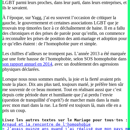
LGBT parmi leurs proches, dans leur parti, dans leurs entreprises, et
ils le savaient.
À l’époque, sur Yagg, j’ai eu souvent l’occasion de critiquer la
gauche, le gouvernement et certaines associations LGBT que je
trouvais trop timorées face à ce déchaînement de haine. Il en a fallu
des chroniques et des prises de parole pour qu’enfin, on commence
à reconnaître les prises de position des anti-mariage et adoption pour
ce qu’elles étaient : de l’homophobie pure et simple.
Les chiffres d’ailleurs ne trompent pas. L’année 2013 a été marquée
par une forte hausse de l’homophobie, selon SOS homophobie dans
son rapport annuel en 2014
, avec un doublement des agressions
physiques déclarées.
Lorsque nous nous sommes mariés, la joie et la fierté avaient pris
toute la place. Dix ans plus tard, toujours marié, je préfère bien sûr
me souvenir de ce beau moment. Tout en réalisant aussi que c’est
depuis cette période dure et humiliante que j’ai perdu l’envie
(question de tranquillité d’esprit?) de marcher main dans la main
avec mon mari dans la rue. La fierté est toujours là, mais elle en a
pris un coup.
Lisez les autres textes sur le Mariage pour tous·tes : 
Arnaud et la rencontre de l'homophobie
« J’avais quinze ans quand j’ai réalisé que mon pays me