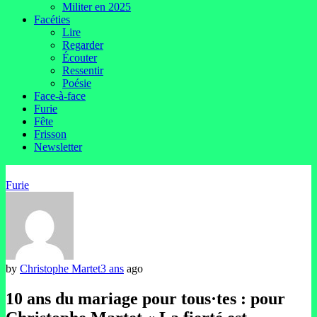
Militer en 2025
Facéties
Lire
Regarder
Écouter
Ressentir
Poésie
Face-à-face
Furie
Fête
Frisson
Newsletter
Furie
by
Christophe Martet
3 ans
ago
10 ans du mariage pour tous·tes : pour