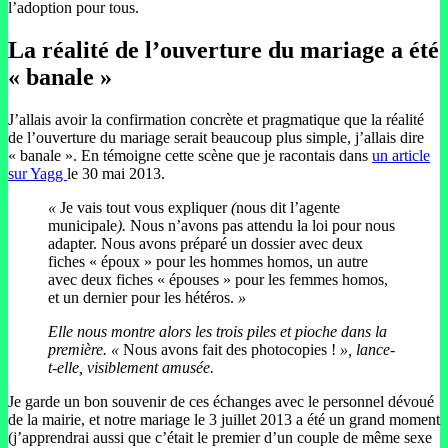
l’adoption pour tous.
La réalité de l’ouverture du mariage a été
« banale »
J’allais avoir la confirmation concrète et pragmatique que la réalité
de l’ouverture du mariage serait beaucoup plus simple, j’allais dire
« banale ». En témoigne cette scène que je racontais dans
un article
sur Yagg
le 30 mai 2013.
«
Je vais tout vous expliquer
(
nous dit l’agente
municipale
).
Nous n’avons pas attendu la loi pour nous
adapter. Nous avons préparé un dossier avec deux
fiches « époux » pour les hommes homos, un autre
avec deux fiches « épouses » pour les femmes homos,
et un dernier pour les hétéros.
»
Elle nous montre alors les trois piles et pioche dans la
première. «
Nous avons fait des photocopies !
», lance-
t-elle, visiblement amusée.
Je garde un bon souvenir de ces échanges avec le personnel dévoué
de la mairie, et notre mariage le 3 juillet 2013 a été un grand moment
(j’apprendrai aussi que c’était le premier d’un couple de même sexe