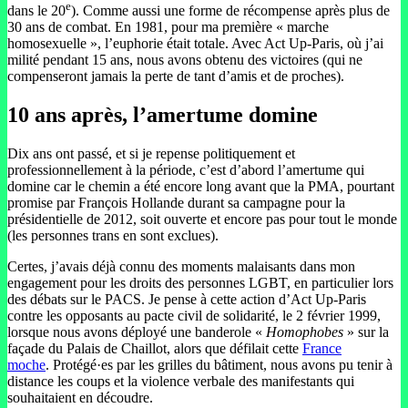
e
dans le 20
). Comme aussi une forme de récompense après plus de
30 ans de combat. En 1981, pour ma première « marche
homosexuelle », l’euphorie était totale. Avec Act Up-Paris, où j’ai
milité pendant 15 ans, nous avons obtenu des victoires (qui ne
compenseront jamais la perte de tant d’amis et de proches).
10 ans après, l’amertume domine
Dix ans ont passé, et si je repense politiquement et
professionnellement à la période, c’est d’abord l’amertume qui
domine car le chemin a été encore long avant que la PMA, pourtant
promise par François Hollande durant sa campagne pour la
présidentielle de 2012, soit ouverte et encore pas pour tout le monde
(les personnes trans en sont exclues).
Certes, j’avais déjà connu des moments malaisants dans mon
engagement pour les droits des personnes LGBT, en particulier lors
des débats sur le PACS. Je pense à cette action d’Act Up-Paris
contre les opposants au pacte civil de solidarité, le 2 février 1999,
lorsque nous avons déployé une banderole «
Homophobes
» sur la
façade du Palais de Chaillot, alors que défilait cette
France
moche
. Protégé·es par les grilles du bâtiment, nous avons pu tenir à
distance les coups et la violence verbale des manifestants qui
souhaitaient en découdre.