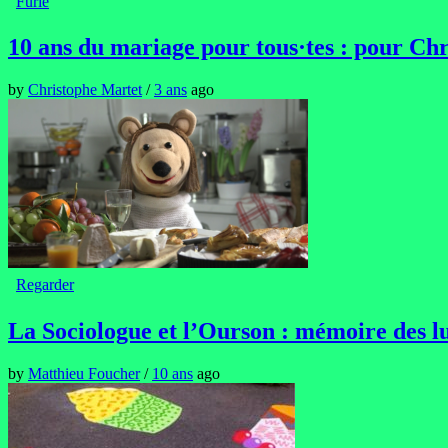
Furie
10 ans du mariage pour tous·tes : pour Chri
by
Christophe Martet
/
3 ans
ago
Regarder
La Sociologue et l’Ourson : mémoire des lu
by
Matthieu Foucher
/
10 ans
ago