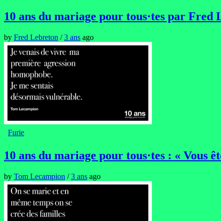
10 ans du mariage pour tous·tes par Fred 
by
Fred Lebreton
/
3 ans
ago
Furie
10 ans du mariage pour tous·tes : « Vous êt
by
Tom Lecampion
/
3 ans
ago