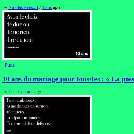
by
Nicolas Petisoff
/
3 ans
ago
Furie
10 ans du mariage pour tous·tes : « La poss
by
Leslie
/
3 ans
ago