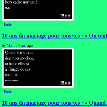
Furie
10 ans du mariage pour tous·tes : « On tent
by
Mathi
/
3 ans
ago
Furie
10 ans du mariage pour tous·tes : « Quand t