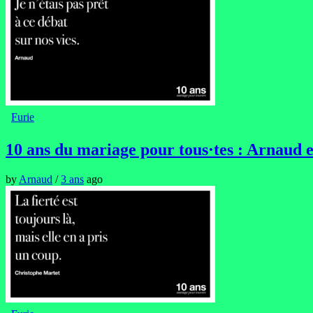
Furie
10 ans du mariage pour tous·tes : Arnaud 
by
Arnaud
/
3 ans
ago