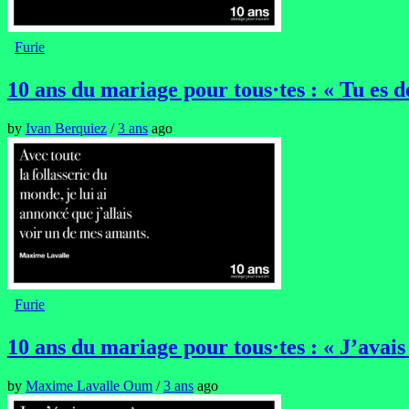
Furie
10 ans du mariage pour tous·tes : « Tu es de
by
Ivan Berquiez
/
3 ans
ago
Furie
10 ans du mariage pour tous·tes : « J’avais
by
Maxime Lavalle Oum
/
3 ans
ago