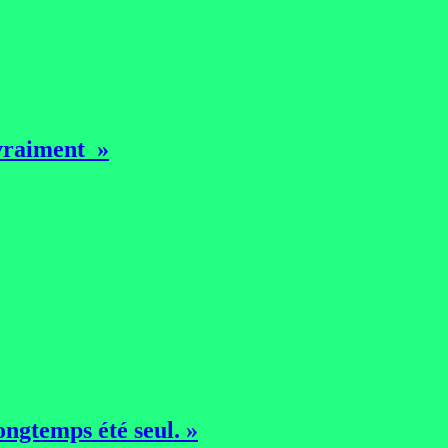
 vraiment »
ongtemps été seul. »