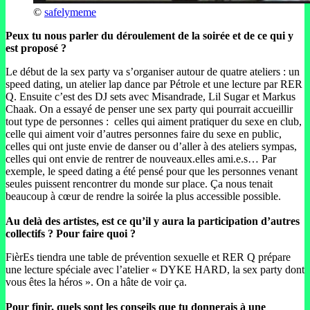
©
safelymeme
Peux tu nous parler du déroulement de la soirée et de ce qui y
est proposé ?
Le début de la sex party va s’organiser autour de quatre ateliers : un
speed dating, un atelier lap dance par Pétrole et une lecture par RER
Q. Ensuite c’est des DJ sets avec Misandrade, Lil Sugar et Markus
Chaak. On a essayé de penser une sex party qui pourrait accueillir
tout type de personnes : celles qui aiment pratiquer du sexe en club,
celle qui aiment voir d’autres personnes faire du sexe en public,
celles qui ont juste envie de danser ou d’aller à des ateliers sympas,
celles qui ont envie de rentrer de nouveaux.elles ami.e.s… Par
exemple, le speed dating a été pensé pour que les personnes venant
seules puissent rencontrer du monde sur place. Ça nous tenait
beaucoup à cœur de rendre la soirée la plus accessible possible.
Au delà des artistes, est ce qu’il y aura la participation d’autres
collectifs ? Pour faire quoi ?
FièrEs tiendra une table de prévention sexuelle et RER Q prépare
une lecture spéciale avec l’atelier « DYKE HARD, la sex party dont
vous êtes la héros ». On a hâte de voir ça.
Pour finir, quels sont les conseils que tu donnerais à une