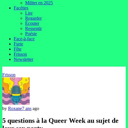
Militer en 2025
Facéties
Lire
Regarder
Écouter
Ressentir
Poésie
Face-à-face
Furie
Fête
Frisson
Newsletter
Frisson
by
Roxane
7 ans
ago
5 questions à la Queer Week au sujet de