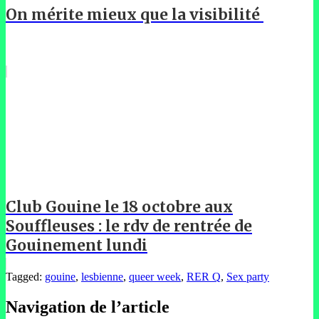
On mérite mieux que la visibilité
Club Gouine le 18 octobre aux
Souffleuses : le rdv de rentrée de
Gouinement lundi
Tagged:
gouine
,
lesbienne
,
queer week
,
RER Q
,
Sex party
Navigation de l’article