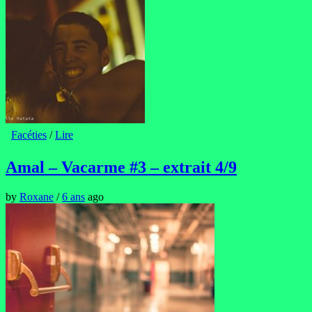
Facéties
/
Lire
Amal – Vacarme #3 – extrait 4/9
by
Roxane
/
6 ans
ago