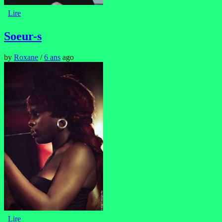
Lire
Soeur-s
by
Roxane
/
6 ans
ago
Lire