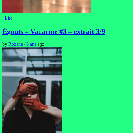
Lire
Égouts – Vacarme #3 – extrait 3/9
by
Roxane
/
6 ans
ago