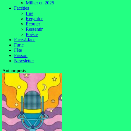
Militer en 2025
Facéties
Lire
Regarder
Écouter
Ressentir
Poésie
Face-à-face
Furie
Fête
Frisson
Newsletter
Author posts