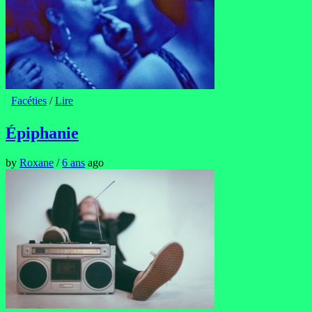
Facéties
/
Lire
Épiphanie
by
Roxane
/
6 ans
ago