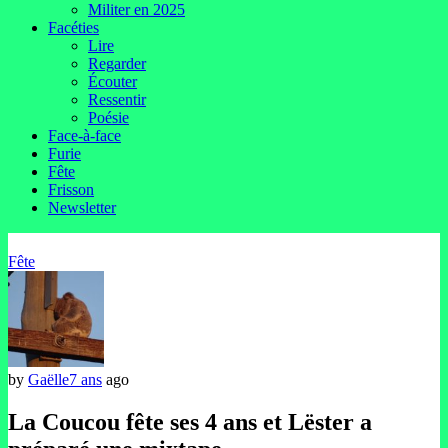
Militer en 2025
Facéties
Lire
Regarder
Écouter
Ressentir
Poésie
Face-à-face
Furie
Fête
Frisson
Newsletter
Fête
by
Gaëlle
7 ans
ago
La Coucou fête ses 4 ans et Lëster a