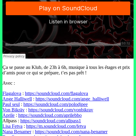
Ça se passe au Klub, de 23h à 6h, musique à tous les étages et prix
d’amis pour ce qui se prépare, t’es pas prêt !
Avec :
Flagalova
:
https://soundcloud.com/flagalova
Ange Halliwell
:
https://soundcloud.com/ange_halliwell
Paul seul
:
https://soundcloud.com/polodjpee
Von Bikräv
:
https://soundcloud.com/vonbikrav
Aprile
:
https://soundcloud.com/aprilebbo
Allpass :
https://soundcloud.com/allpass1
Lisa Fetva
:
https://m.soundcloud.com/fetva
Nana Benamer
:
https://soundcloud.com/nana-benamer