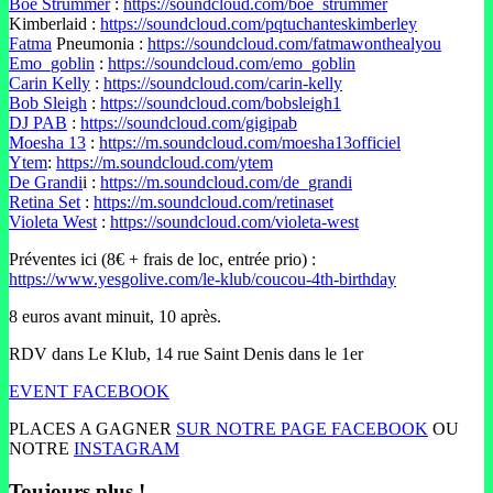
Boe Strummer
:
https://soundcloud.com/boe_strummer
Kimberlaid :
https://soundcloud.com/pqtuchanteskimberley
Fatma
Pneumonia :
https://soundcloud.com/fatmawonthealyou
Emo_goblin
:
https://soundcloud.com/emo_goblin
Carin Kelly
:
https://soundcloud.com/carin-kelly
Bob Sleigh
:
https://soundcloud.com/bobsleigh1
DJ PAB
:
https://soundcloud.com/gigipab
Moesha 13
:
https://m.soundcloud.com/moesha13officiel
Ytem
:
https://m.soundcloud.com/ytem
De Grandi
i :
https://m.soundcloud.com/de_grandi
Retina Set
:
https://m.soundcloud.com/retinaset
Violeta West
:
https://soundcloud.com/violeta-west
Préventes ici (8€ + frais de loc, entrée prio) :
https://www.yesgolive.com/le-klub/coucou-4th-birthday
8 euros avant minuit, 10 après.
RDV dans Le Klub, 14 rue Saint Denis dans le 1er
EVENT FACEBOOK
PLACES A GAGNER
SUR NOTRE PAGE FACEBOOK
OU
NOTRE
INSTAGRAM
Toujours plus !