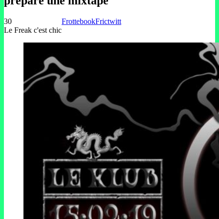
préparé une mixtape
30
Frottebook
Frictwitt
Le Freak c'est chic