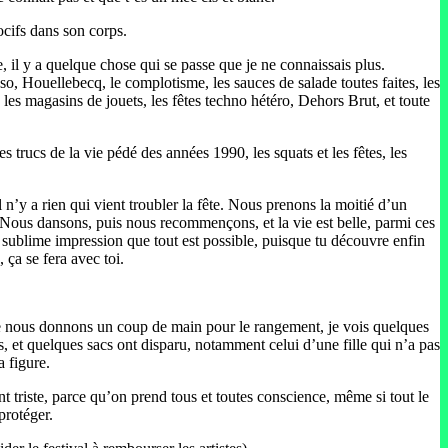
ocifs dans son corps.
 il y a quelque chose qui se passe que je ne connaissais plus.
so, Houellebecq, le complotisme, les sauces de salade toutes faites, les
s, les magasins de jouets, les fêtes techno hétéro, Dehors Brut, et toute
s trucs de la vie pédé des années 1990, les squats et les fêtes, les
’y a rien qui vient troubler la fête. Nous prenons la moitié d’un
es. Nous dansons, puis nous recommençons, et la vie est belle, parmi ces
 la sublime impression que tout est possible, puisque tu découvre enfin
 ça se fera avec toi.
 que nous donnons un coup de main pour le rangement, je vois quelques
s, et quelques sacs ont disparu, notamment celui d’une fille qui n’a pas
a figure.
vient triste, parce qu’on prend tous et toutes conscience, même si tout le
protéger.