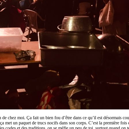
n de chez moi. Ça fait un bien fou d’être dans ce qu’il est désormais c
ça met un paquet de trucs nocifs dans son corps. C’est la première fois que
des codes et des traditions, on se méfie un peu de toi, surtout quand on t