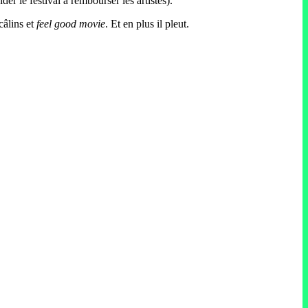
ider le festival à rembourser les artistes).
câlins et
feel good movie
. Et en plus il pleut.