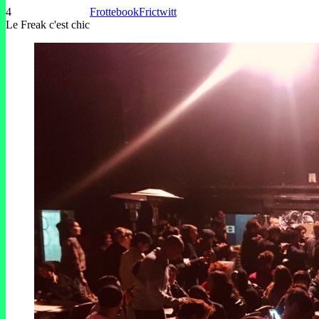
4
Frottebook
Frictwitt
Le Freak c'est chic