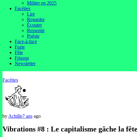
Militer en 2025
Facéties
Lire
Regarder
Écouter
Ressentir
Poésie
Face-à-face
Furie
Fête
Frisson
Newsletter
Facéties
by
Achille
7 ans
ago
Vibrations #8 : Le capitalisme gâche la fêt