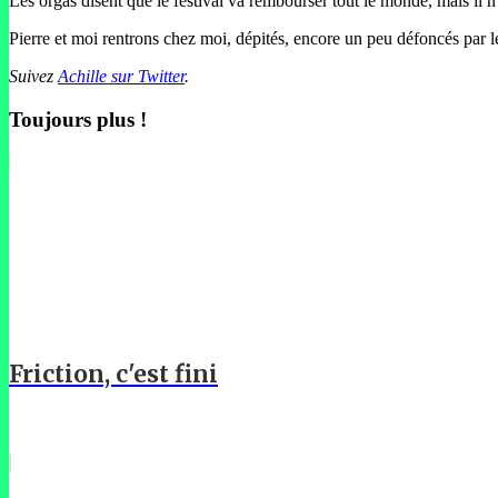
Les orgas disent que le festival va rembourser tout le monde, mais il n’
Pierre et moi rentrons chez moi, dépités, encore un peu défoncés par les
Suivez
Achille sur Twitter
.
Toujours plus !
Friction, c'est fini