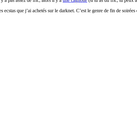
y a pas assez de fric, alors il y a
une cagnotte
(si tu as du fric, tu peux a
 ecstas que j’ai achetés sur le darknet. C’est le genre de fin de soirées 