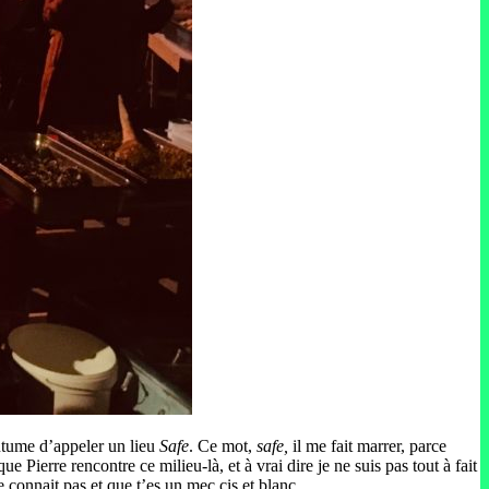
outume d’appeler un lieu
Safe
. Ce mot,
safe,
il me fait marrer, parce
 Pierre rencontre ce milieu-là, et à vrai dire je ne suis pas tout à fait
e connait pas et que t’es un mec cis et blanc.