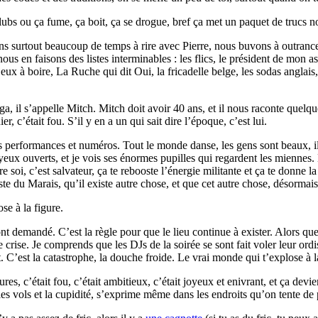
 clubs ou ça fume, ça boit, ça se drogue, bref ça met un paquet de trucs n
ons surtout beaucoup de temps à rire avec Pierre, nous buvons à outrance,
us en faisons des listes interminables : les flics, le président de mon as
s jeux à boire, La Ruche qui dit Oui, la fricadelle belge, les sodas anglai
a, il s’appelle Mitch. Mitch doit avoir 40 ans, et il nous raconte quelque
er, c’était fou. S’il y en a un qui sait dire l’époque, c’est lui.
 performances et numéros. Tout le monde danse, les gens sont beaux, il n
les yeux ouverts, et je vois ses énormes pupilles qui regardent les mienn
re soi, c’est salvateur, ça te rebooste l’énergie militante et ça te donne
te du Marais, qu’il existe autre chose, et que cet autre chose, désormais,
se à la figure.
l’ont demandé. C’est la règle pour que le lieu continue à exister. Alors
 crise. Je comprends que les DJs de la soirée se sont fait voler leur ordi
nt. C’est la catastrophe, la douche froide. Le vrai monde qui t’explose à l
ffures, c’était fou, c’était ambitieux, c’était joyeux et enivrant, et ça de
es vols et la cupidité, s’exprime même dans les endroits qu’on tente de 