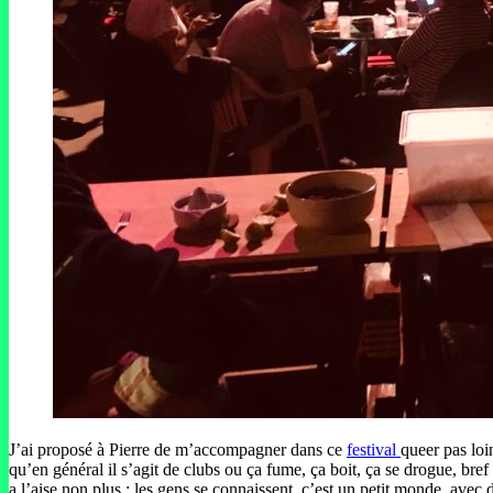
J’ai proposé à Pierre de m’accompagner dans ce
festival
queer pas loi
qu’en général il s’agit de clubs ou ça fume, ça boit, ça se drogue, bref 
a l’aise non plus : les gens se connaissent, c’est un petit monde, avec 