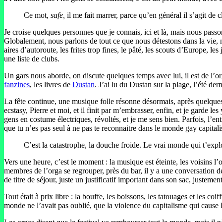
Ce mot,
safe,
il me fait marrer, parce qu’en général il s’agit de
Je croise quelques personnes que je connais, ici et là, mais nous pass
Globalement, nous parlons de tout ce que nous détestons dans la vie, no
aires d’autoroute, les frites trop fines, le pâté, les scouts d’Europe, le
une liste de clubs.
Un gars nous aborde, on discute quelques temps avec lui, il est de l’org
fanzines
, les livres de
Dustan
. J’ai lu du Dustan sur la plage, l’été derni
La fête continue, une musique folle résonne désormais, après quelques
ecstasy, Pierre et moi, et il finit par m’embrasser, enfin, et je garde 
gens en costume électriques, révoltés, et je me sens bien. Parfois, l’ent
que tu n’es pas seul à ne pas te reconnaitre dans le monde gay capitalis
C’est la catastrophe, la douche froide. Le vrai monde qui t’explo
Vers une heure, c’est le moment : la musique est éteinte, les voisins 
membres de l’orga se regrouper, près du bar, il y a une conversation de
de titre de séjour, juste un justificatif important dans son sac, justeme
Tout était à prix libre : la bouffe, les boissons, les tatouages et les coi
monde ne l’avait pas oublié, que la violence du capitalisme qui cause l