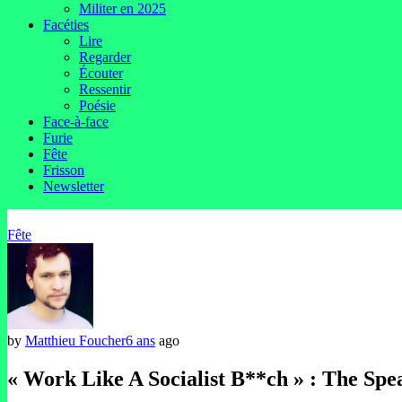
Militer en 2025
Facéties
Lire
Regarder
Écouter
Ressentir
Poésie
Face-à-face
Furie
Fête
Frisson
Newsletter
Fête
by
Matthieu Foucher
6 ans
ago
« Work Like A Socialist B**ch » : The Spea