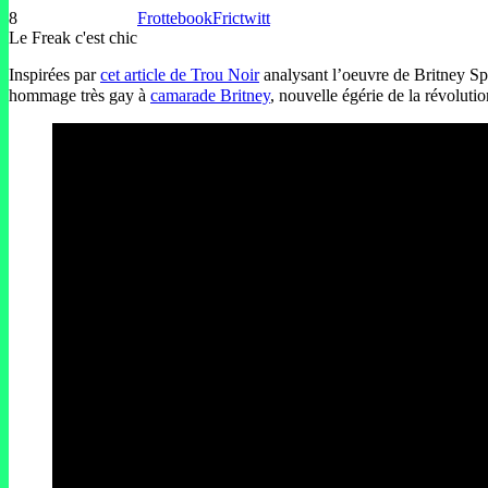
8
Frottebook
Frictwitt
Le Freak c'est chic
Inspirées par
cet article de Trou Noir
analysant l’oeuvre de Britney Spe
hommage très gay à
camarade Britney
, nouvelle égérie de la révolutio