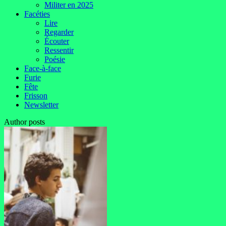
Militer en 2025
Facéties
Lire
Regarder
Écouter
Ressentir
Poésie
Face-à-face
Furie
Fête
Frisson
Newsletter
Author posts