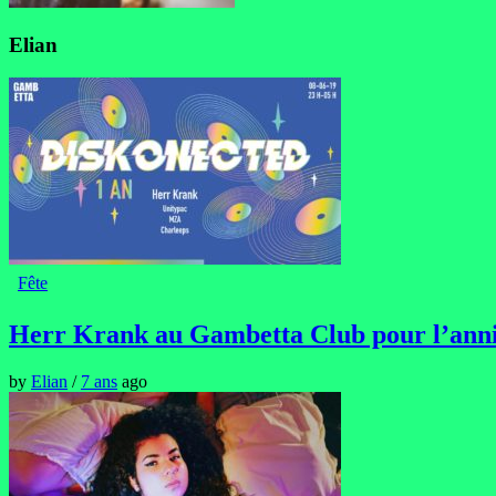
Elian
Fête
Herr Krank au Gambetta Club pour l’anni
by
Elian
/
7 ans
ago