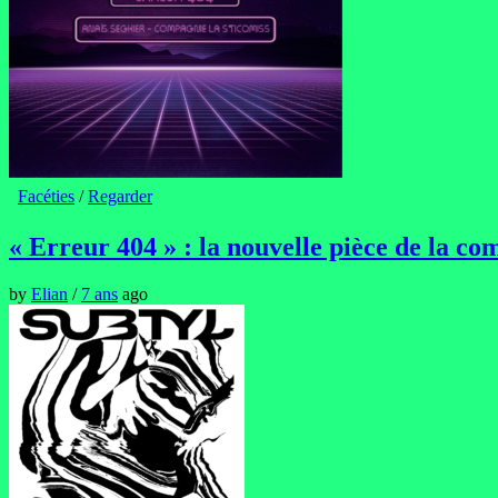
Facéties
/
Regarder
« Erreur 404 » : la nouvelle pièce de la c
by
Elian
/
7 ans
ago