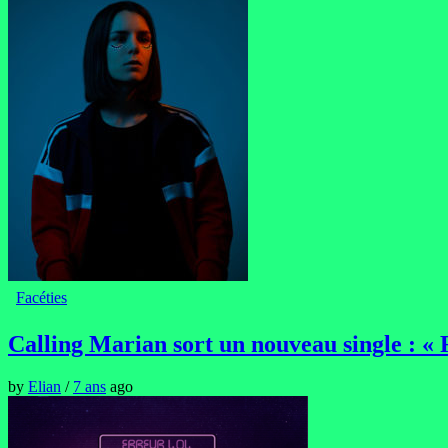
Facéties
Calling Marian sort un nouveau single : «
by
Elian
/
7 ans
ago