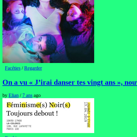
Facéties
/
Regarder
On a vu « J’irai danser tes vingt ans », n
by
Elian
/
7 ans
ago