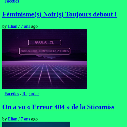
Facéties
Féminisme(s) Noir(s) Toujours debout !
by
Elian
/
7 ans
ago
Facéties
/
Regarder
On a vu « Erreur 404 » de la Sticomiss
by
Elian
/
7 ans
ago