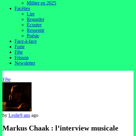
Militer en 2025
Facéties
Lire
Regarder
Écouter
Ressentir
Poésie
Face-à-face
Furie
Fête
Frisson
Newsletter
Fête
by
Leslie
9 ans
ago
Markus Chaak : l’interview musicale