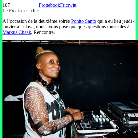
107
Frottebook
Frictwitt
Le Freak c'est chic
A l’occasion de la deuxième soirée
Ponito Santo
qui a eu lieu jeudi 4
janvier à la Java, nous avons posé quelques questions musicales à
Markus Chaak
. Rencontre.