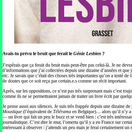
Avais-tu prévu le bruit que ferait le
Génie Lesbien
?
J’espérais que ça ferait du bruit mais peut-être pas celui-là. Je ne devr
d’informations que j’ai collectées depuis une dizaine d’années et que je
etc. Je savais que c’était des choses très importantes qu’on a tenté de 
de doutes que ce soit reçu par certain.e.s comme un récit important.
Après, sur les oppositions, ce n’est pas très surprenant mais c’est toujo
comme ils ne se permettraient jamais de traiter un livre écrit par quelq
Je pense aussi aux silences. Je suis très frappée depuis une dizaine de 
Moustique
(l’équivalent de
Télérama
en Belgique)… alors qu’il n’y a
— un livre qui fait un peu le buzz et se vend bien : c’est très intéres
journalistique. C’est dire le mur, l’omerta qu’il y a en France sur cert
intéressant à observer : j’attends un peu mais je ferai certainement un