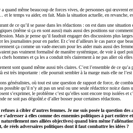
y a quand même beaucoup de forces vives, de personnes qui œuvrent en c
et le temps va aider, en fait. Mais la situation actuelle, en revanche, est
ant de ce qu’il se passe dans les rédactions : on est dans une situation d
ogiques (même si ça en sont aussi) mais aussi des positions sur comment 
ofession. Mais je pense qu’il faudrait engager des discussions plus larg
r les journalistes pour en parler. Et c’est d’ailleurs le cas parce que b
 prennent ça comme un vade-mecum pour les aider mais aussi des femmes j
’avaient pas vraiment formalisé de manière systémique, de voir à quel poin
s chefs hommes et ça les a conduit très clairement à ne pas aller où elles 
angement sont quand même aussi très claires. C’est l’ensemble de ce qu’
à est très importante : elle pourrait sembler à la marge mais elle ne l’est
tions généralistes, où tout est une question de rapport de force, de comb
as possible qu’il n’y ait pas un seul ou une seule rédactrice noir.e dans
nt s’exprimer, le problème c’est qu’elles sont encore trop isolées et c’est 
onde ne soit pas dégoûté.e d’aller bosser pour certaines rédactions.
e refuses à cibler d’autres femmes. Je me suis posée la question des
de s’adresser à elles comme des ennemies politiques à part entière e
ont naturellement mes alliées objectives) quand bien même l’aliénatio
nt, de réels adversaires politiques dont il faut combattre les idées ?