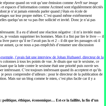
nts de réponse quand on voit qu’une émission comme
Arrêt sur image
ites et espaces d’information comme Acrimed sont régulièrement décriés
ont je n’ai jamais entendu parler quand j’étais en école de
reportages sur leur propre métier. C’est quand même extrêmement
es quelqu’un ne va pas être sollicité et invité. Donc je n’ai pas
ressante. Il a eu d’abord une réaction négative : il m’a invitée mais
, je voulais supprimer les hommes. Mais il a fini par lire le livre — il
u livre parce qu’il ne l’avait pas lu et 2 – il dit que les passages où il
t, pour autant, ça ne nous a pas empêchés d’entamer une discussion
 exemple, j’avais fait une interview de Johan Hufnagel, directeur de la
s colonnes à tous les points de vue. Je disais que sur le sexisme, ce
sant que la lutte contre le sexisme était une priorité puis ouvrir ses
 intéressant. C’est toujours intéressant quand ils acceptent et qu’ils
e je peux comprendre d’ailleurs : pour le directeur de la publication de
ition. Mais sur un blog comme le mien, c’est plus facile car il y a
 politique, éthique, économique… Est-ce la faillite, la fin d’un