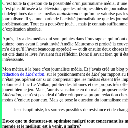
C’est toute la question de la possibilité d’un journalisme média, d’
n’est plus diffusée à la télévision, que les rubriques dites de journa
et délégitimés dans les médias
mainstream
et qu’on ne valorise pas le
journalisme. Il y a une partie de l’activité journalistique que les jou
problématique. Tout ça a peut-être joué… mais je connais suffisamment 
d’explication absolue.
Après, il y a des médias qui sont pointés dans l’ouvrage et qui m’ont 
quinze jours avant il avait invité Amélie Mauresmo et projeté la couver
m’a dit qu’il l’avait beaucoup apprécié — et dit ensuite deux choses in
est cité dans le livre l’avaient fait réfléchir. Donc il savait bien qu’i
intéressante.
Mon métier, à la base c’est journaliste média. Et j’avais créé un blog 
rédaction de
Libération
, sur le positionnement de
Libé
par rapport au f
n’était pas opérant car si on comprenait que les médias étaient très impo
colonnes à Luc Le Vaillan, publier des tribunes et des propos très offe
jouent bien le jeu. Mais j’aurais sans doute eu du mal à proposer cette 
Libération
, ce n’est pas idéal d’aller critiquer sa propre rédaction ch
moins d’enjeux pour eux. Mais ça pose la question du journalisme méd
Je suis optimiste, les sources possibles de résistance et de cha
Est-ce que tu demeures-tu optimiste malgré tout concernant les médi
monde et le meilleur est à venir, à naître?