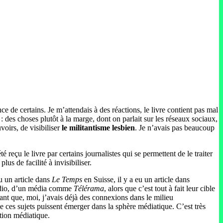
ce de certains. Je m’attendais à des réactions, le livre contient pas mal
: des choses plutôt à la marge, dont on parlait sur les réseaux sociaux,
voirs, de visibiliser
le militantisme lesbien
. Je n’avais pas beaucoup
 reçu le livre par certains journalistes qui se permettent de le traiter
us de facilité à invisibiliser.
eu un article dans
Le Temps
en Suisse, il y a eu un article dans
radio, d’un média comme
Télérama
, alors que c’est tout à fait leur cible
tant que, moi, j’avais déjà des connexions dans le milieu
ue ces sujets puissent émerger dans la sphère médiatique. C’est très
ption médiatique.