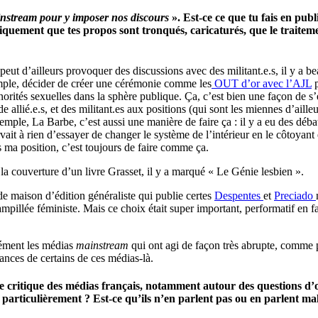
ainstream pour y imposer nos discours
». Est-ce ce que tu fais en publ
quement que tes propos sont tronqués, caricaturés, que le traitemen
eut d’ailleurs provoquer des discussions avec des militant.e.s, il y a 
mple, décider de créer une cérémonie comme les
OUT d’or avec l’AJL
p
inorités sexuelles dans la sphère publique. Ça, c’est bien une façon de s
e allié.e.s, et des militant.es aux positions (qui sont les miennes d’ailleur
emple, La Barbe, c’est aussi une manière de faire ça : il y a eu des dé
ait à rien d’essayer de changer le système de l’intérieur en le côtoyant 
is ma position, c’est toujours de faire comme ça.
r la couverture d’un livre Grasset, il y a marqué « Le Génie lesbien ».
de maison d’édition généraliste qui publie certes
Despentes
et
Preciado
pillée féministe. Mais ce choix était super important, performatif en fa
isément les médias
mainstream
qui ont agi de façon très abrupte, comme
lances de certains de ces médias-là.
 critique des médias français, notamment autour des questions d’obj
là particulièrement ? Est-ce qu’ils n’en parlent pas ou en parlent m