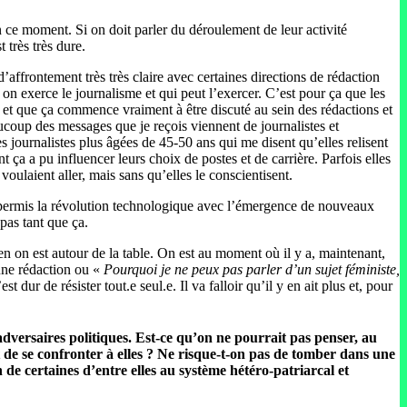
e moment. Si on doit parler du déroulement de leur activité
 très très dure.
’affrontement très très claire avec certaines directions de rédaction
on exerce le journalisme et qui peut l’exercer. C’est pour ça que les
es et que ça commence vraiment à être discuté au sein des rédactions et
eaucoup des messages que je reçois viennent de journalistes et
ournalistes plus âgées de 45-50 ans qui me disent qu’elles relisent
t ça a pu influencer leurs choix de postes et de carrière. Parfois elles
voulaient aller, mais sans qu’elles le conscientisent.
a permis la révolution technologique avec l’émergence de nouveaux
 pas tant que ça.
ien on est autour de la table. On est au moment où il y a, maintenant,
 une rédaction ou «
Pourquoi je ne peux pas parler d’un sujet féministe,
dur de résister tout.e seul.e. Il va falloir qu’il y en ait plus et, pour
 adversaires politiques. Est-ce qu’on ne pourrait pas penser, au
t de se confronter à elles ? Ne risque-t-on pas de tomber dans une
n de certaines d’entre elles au système hétéro-patriarcal et