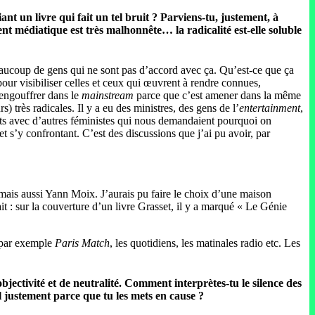
iant un livre qui fait un tel bruit ? Parviens-tu, justement, à
t médiatique est très malhonnête… la radicalité est-elle soluble
beaucoup de gens qui ne sont pas d’accord avec ça. Qu’est-ce que ça
our visibiliser celles et ceux qui œuvrent à rendre connues,
’engouffrer dans le
mainstream
parce que c’est amener dans la même
s) très radicales. Il y a eu des ministres, des gens de l’
entertainment
,
bats avec d’autres féministes qui nous demandaient pourquoi on
et s’y confrontant. C’est des discussions que j’ai pu avoir, par
mais aussi Yann Moix. J’aurais pu faire le choix d’une maison
it : sur la couverture d’un livre Grasset, il y a marqué « Le Génie
 par exemple
Paris Match
, les quotidiens, les matinales radio etc. Les
ectivité et de neutralité. Comment interprètes-tu le silence des
al justement parce que tu les mets en cause ?