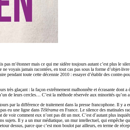
ais pas m’étonner mais ce qui me sidère toujours autant c’est plus le silen
 ne voyais jamais racontées, en tout cas pas sous la forme d’objet-livre 
faire pendant toute cette décennie 2010 : essayer d’établir des contre-pou
urs très glaçant : la façon extrêmement malhonnête et écrasante dont a été
u’un de leurs cercles… C’est la méthode réservée aux minorités qu’on a pl
jours par la différence de traitement dans la presse francophone. Il y a 
 pas eu une ligne dans
Télérama
en France. Le silence des matinales 
sant de voir comment eux n’ont pas dit un mot. C’est d’autant plus inquié
ains sujets. Il y a un mur médiatique, un mur intellectuel, qui empêche q
 retour dessus, parce que c’est mon boulot par ailleurs, en terme de réce