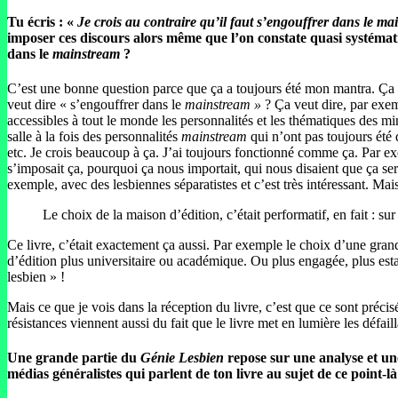
Tu écris : «
Je crois au contraire qu’il faut s’engouffrer dans le m
imposer ces discours alors même que l’on constate quasi systémati
dans le
mainstream
?
C’est une bonne question parce que ça a toujours été mon mantra. Ça p
veut dire « s’engouffrer dans le
mainstream »
? Ça veut dire, par exe
accessibles à tout le monde les personnalités et les thématiques des m
salle à la fois des personnalités
mainstream
qui n’ont pas toujours été d
etc. Je crois beaucoup à ça. J’ai toujours fonctionné comme ça. Par ex
s’imposait ça, pourquoi ça nous importait, qui nous disaient que ça serv
exemple, avec des lesbiennes séparatistes et c’est très intéressant. Ma
Le choix de la maison d’édition, c’était performatif, en fait : su
Ce livre, c’était exactement ça aussi. Par exemple le choix d’une gran
d’édition plus universitaire ou académique. Ou plus engagée, plus estam
lesbien » !
Mais ce que je vois dans la réception du livre, c’est que ce sont préc
résistances viennent aussi du fait que le livre met en lumière les défail
Une grande partie du
Génie Lesbien
repose sur une analyse et une
médias généralistes qui parlent de ton livre au sujet de ce point-