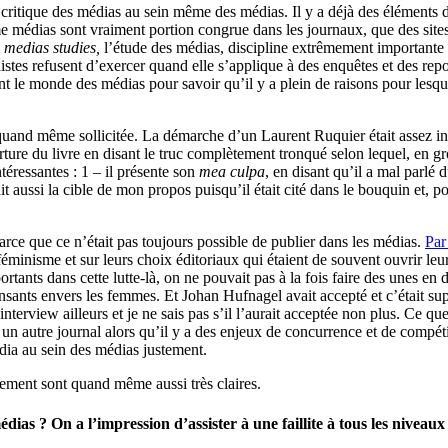
une critique des médias au sein même des médias. Il y a déjà des éléme
lisme médias sont vraiment portion congrue dans les journaux, que des s
s
medias studies,
l’étude des médias, discipline extrêmement importante d
rnalistes refusent d’exercer quand elle s’applique à des enquêtes et des 
le monde des médias pour savoir qu’il y a plein de raisons pour lesquell
quand même sollicitée. La démarche d’un Laurent Ruquier était assez inté
ture du livre en disant le truc complètement tronqué selon lequel, en gros
téressantes : 1 – il présente son
mea culpa
, en disant qu’il a mal parlé d
l était aussi la cible de mon propos puisqu’il était cité dans le bouquin e
parce que ce n’était pas toujours possible de publier dans les médias.
Par
éminisme et sur leurs choix éditoriaux qui étaient de souvent ouvrir leur
rtants dans cette lutte-là, on ne pouvait pas à la fois faire des unes en di
nsants envers les femmes. Et Johan Hufnagel avait accepté et c’était super
interview ailleurs et je ne sais pas s’il l’aurait acceptée non plus. Ce qu
ez un autre journal alors qu’il y a des enjeux de concurrence et de compét
ia au sein des médias justement.
ngement sont quand même aussi très claires.
as ? On a l’impression d’assister à une faillite à tous les niveaux :