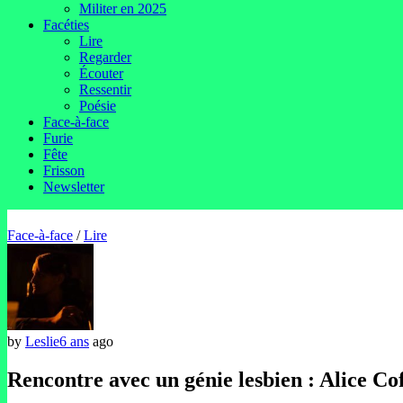
Militer en 2025
Facéties
Lire
Regarder
Écouter
Ressentir
Poésie
Face-à-face
Furie
Fête
Frisson
Newsletter
Face-à-face
/
Lire
by
Leslie
6 ans
ago
Rencontre avec un génie lesbien : Alice Co