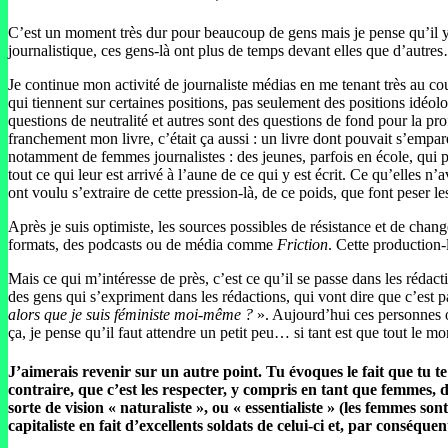
C’est un moment très dur pour beaucoup de gens mais je pense qu’il 
journalistique, ces gens-là ont plus de temps devant elles que d’autres… 
Je continue mon activité de journaliste médias en me tenant très au cour
qui tiennent sur certaines positions, pas seulement des positions idéol
questions de neutralité et autres sont des questions de fond pour la pr
franchement mon livre, c’était ça aussi : un livre dont pouvait s’empare
notamment de femmes journalistes : des jeunes, parfois en école, qui
tout ce qui leur est arrivé à l’aune de ce qui y est écrit. Ce qu’elles n
ont voulu s’extraire de cette pression-là, de ce poids, que font peser le
Après je suis optimiste, les sources possibles de résistance et de ch
formats, des podcasts ou de média comme
Friction
. Cette production-l
Mais ce qui m’intéresse de près, c’est ce qu’il se passe dans les rédac
des gens qui s’expriment dans les rédactions, qui vont dire que c’est p
alors que je suis féministe moi-même ?
». Aujourd’hui ces personnes ose
ça, je pense qu’il faut attendre un petit peu… si tant est que tout le m
J’aimerais revenir sur un autre point. Tu évoques le fait que tu t
contraire, que c’est les respecter, y compris en tant que femmes, 
sorte de vision « naturaliste », ou « essentialiste » (les femmes s
capitaliste en fait d’excellents soldats de celui-ci et, par conséque