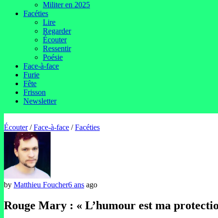
Militer en 2025
Facéties
Lire
Regarder
Écouter
Ressentir
Poésie
Face-à-face
Furie
Fête
Frisson
Newsletter
Écouter
/
Face-à-face
/
Facéties
by
Matthieu Foucher
6 ans
ago
Rouge Mary : « L’humour est ma protection