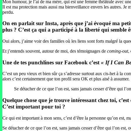
Mon humour, je l’ai de ma mère, qui est une femme théâtrale avec une i
Il est ma protection mais aussi ma bienveillance envers les autres. Je 
perdu.
On en parlait sur Insta, après que j’ai évoqué ma peti
plus ? C’est ça qui a participé à la liberté qui semble ê
Oui alors, j’aime voir des familles où les liens sont forts malgré la q
Et j’entends souvent, autour de moi, des témoignages de
coming-out
,
Une de tes punchlines sur Facebook c’est
« If I Can B
C’est un peu vieux et bien sûr ça s’adresse surtout aux cis-het à la co
alors c’est certainement que ton profil sera OK et plus aisé à assumer.
Se détacher de ce que l’on est, sans jamais cesser d’être qui l’on
Quelque chose que je trouve intéressant chez toi, c’est c
C’est important pour toi ?
Ce qui est important à mon sens, c’est d’être la personne qu’on est, mai
Se détacher de ce que l’on est, sans jamais cesser d’être qui l’on est, ou