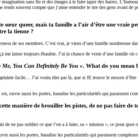
magination sans fin et des images à te faire taper des barres. L’humour 
me rends souvent compte que j’aime entendre le rire des gens avant de po
te sœur
queer, mais ta famille a l’air d’être une vraie p
tre la tienne ?
ueerness de ses membres. C’est vrai, je viens d’une famille nombreuse dan
 ça me laisse toujours ébaubie. J’ai la chance de venir d’une famille où 
e Me, You Can Definitely Be You
». What do you mean b
mplainte facile… J’ai voulu dire par là, que si JE trouve le moyen d’êtr
 est, ouvre aussi les portes, banalise les particularités qui paraissent co
ette manière de brouiller les pistes, de ne pas faire de t
s de ne pas oublier ce que l’on a à faire, sa « mission », ce pour quoi on
vre aussi les portes, banalise les particularités qui paraissent complexes 