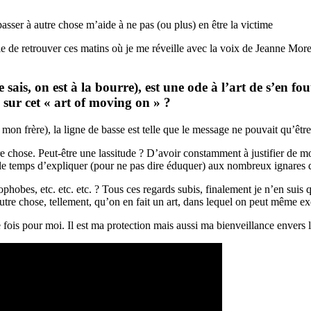
passer à autre chose m’aide à ne pas (ou plus) en être la victime
envie de retrouver ces matins où je me réveille avec la voix de Jeanne M
je sais, on est à la bourre), est une ode à l’art de s’en f
sur cet « art of moving on » ?
mon frère), la ligne de basse est telle que le message ne pouvait qu’être
 autre chose. Peut-être une lassitude ? D’avoir constamment à justifier de
le temps d’expliquer (pour ne pas dire éduquer) aux nombreux ignares 
ophobes, etc. etc. etc. ? Tous ces regards subis, finalement je n’en suis 
utre chose, tellement, qu’on en fait un art, dans lequel on peut même exc
 fois pour moi. Il est ma protection mais aussi ma bienveillance envers 