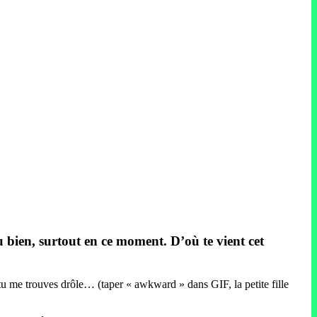
du bien, surtout en ce moment. D’où te vient cet
 tu me trouves drôle… (taper « awkward » dans GIF, la petite fille