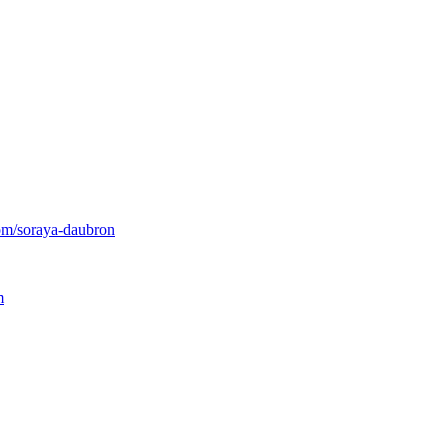
com/soraya-daubron
m