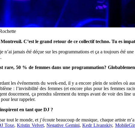
Rochette
 Montreuil. C’est le grand retour de ce collectif techno. Tu es impat
 je n’ai jamais été déçue sur les programmations et ça a toujours été une
.
est rare, 50 % de femmes dans une programmation? Globablement, 
dant les événements du week-end, il y a encore plein de soirées où au
roblème : l’invisibilité des femmes (et encore plus pour les femmes raci
ent doucement, ça prendra sûrement du temps avant de voir des line up é
 pour leur rappeler.
t’inspirent en tant que DJ ?
 par tout le monde, et j’écoute beaucoup de musique, chaque artiste m’
J Toxe
,
Kristin Velvet
,
Negative Gemini
,
Kedr Livanskiy
,
MobileGir