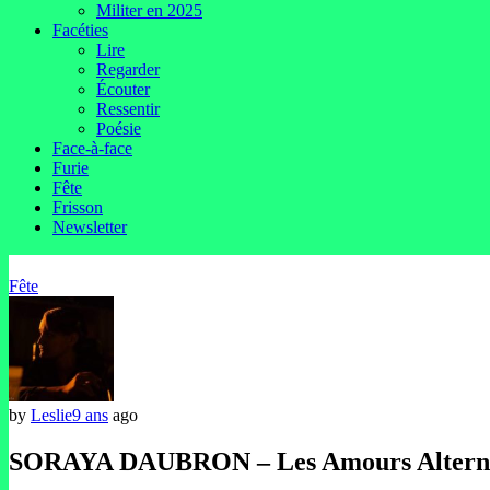
Militer en 2025
Facéties
Lire
Regarder
Écouter
Ressentir
Poésie
Face-à-face
Furie
Fête
Frisson
Newsletter
Fête
by
Leslie
9 ans
ago
SORAYA DAUBRON – Les Amours Alterna