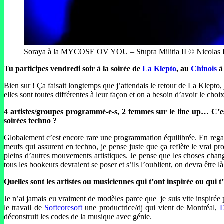
Soraya à la MYCOSE OV YOU – Stupra Militia II © Nicolas 
Tu participes vendredi soir à la soirée de
La Klepto
, au
Chinois
à
Bien sur ! Ça faisait longtemps que j’attendais le retour de La Klepto,
elles sont toutes différentes à leur façon et on a besoin d’avoir le choix
4 artistes/groupes programmé-e-s, 2 femmes sur le line up… C’
soirées techno ?
Globalement c’est encore rare une programmation équilibrée. En regar
meufs qui assurent en techno, je pense juste que ça reflète le vrai p
pleins d’autres mouvements artistiques. Je pense que les choses chang
tous les bookeurs devraient se poser et s’ils l’oublient, on devra être là
Quelles sont les artistes ou musiciennes qui t’ont inspirée ou qui 
Je n’ai jamais eu vraiment de modèles parce que je suis vite inspirée
le travail de
Softcoresoft
une productrice/dj qui vient de Montréal,
D
déconstruit les codes de la musique avec génie.