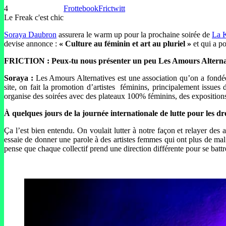
4
Frottebook
Frictwitt
Le Freak c'est chic
Soraya Daubron
assurera le warm up pour la prochaine soirée de
La K
devise annonce :
« Culture au féminin et art au pluriel »
et qui a po
FRICTION : Peux-tu nous présenter un peu Les Amours Alternativ
Soraya :
Les Amours Alternatives est une association qu’on a fondée 
site, on fait la promotion d’artistes féminins, principalement issu
organise des soirées avec des plateaux 100% féminins, des expositions, e
À quelques jours de la journée internationale de lutte pour les dr
Ça l’est bien entendu. On voulait lutter à notre façon et relayer des a
essaie de donner une parole à des artistes femmes qui ont plus de mal à 
pense que chaque collectif prend une direction différente pour se battr
–