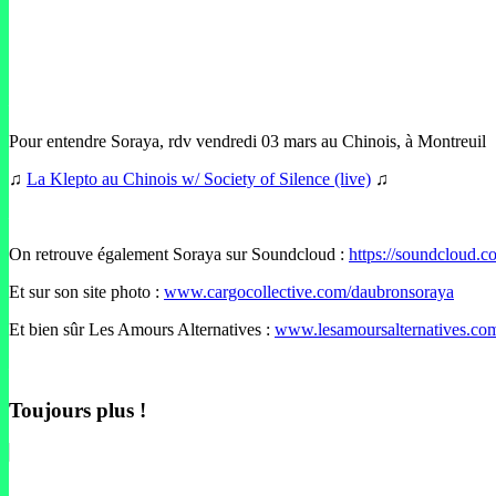
–
Pour entendre Soraya, rdv vendredi 03 mars au Chinois, à Montreuil
♫
La Klepto au Chinois w/ Society of Silence (live)
♫
–
On retrouve également Soraya sur Soundcloud :
https://soundcloud.
Et sur son site photo :
www.cargocollective.com/daubronsoraya
Et bien sûr Les Amours Alternatives :
www.lesamoursalternatives.co
–
Toujours plus !