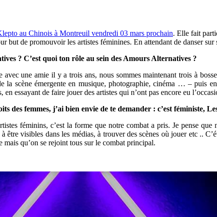
lepto au Chinois à Montreuil vendredi 03 mars prochain
. Elle fait par
ur but de promouvoir les artistes féminines. En attendant de danser sur 
es ? C’est quoi ton rôle au sein des Amours Alternatives ?
avec une amie il y a trois ans, nous sommes maintenant trois à bosser 
es de la scène émergente en musique, photographie, cinéma … – puis en
n essayant de faire jouer des artistes qui n’ont pas encore eu l’occasion
oits des femmes, j’ai bien envie de te demander : c’est féministe, 
rtistes féminins, c’est la forme que notre combat a pris. Je pense que n
être visibles dans les médias, à trouver des scènes où jouer etc .. C’était
e mais qu’on se rejoint tous sur le combat principal.