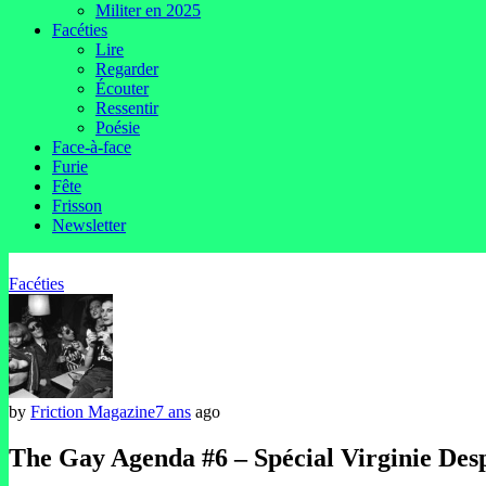
Militer en 2025
Facéties
Lire
Regarder
Écouter
Ressentir
Poésie
Face-à-face
Furie
Fête
Frisson
Newsletter
Facéties
by
Friction Magazine
7 ans
ago
The Gay Agenda #6 – Spécial Virginie Des