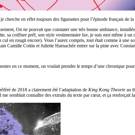
, je cherche en effet toujours des figurantes pour l’épisode français de l
ssement, On ne pouvait que constater une très bonne ambiance, installée 
e, sa coiffure préf, son style vestimentaire fav, je suis moi même à un d
on cul en rougit encore). Vous l’aurez compris, tout était comme à une so
udain Camille Cottin et Juliette Harnachée entrer sur la piste avec Consta
spentes en ce moment, on voulait prendre le temps d’une chronique pour 
référé de 2018 a clairement été l’adaptation de
King Kong Theorie
au th
il me semblait connaître des extraits du texte par cœur, et ça renforçait l