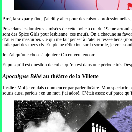
Bref, la sexparty fine, j’ai dû y aller pour des raisons professionnelles
Prise dans les lumières tamisées de cette boite à cul du 19eme arrondi
sont des Spice Girls pour lesbienne, ces meufs. On a chacune sa favorit
d’aller me masturber. Ce qui me fait penser à l’atelier fessée tiens (m
nulle part des mecs cis. En pleine réflexion sur la sororité, je vois so
Je n’ai qu’une chose à ajouter : On en veut encore!
Et puisqu’il est question de cul et qu’on est dans une période très De
Apocalypse Bébé
au théâtre de la Villette
Leslie
: Moi je voulais commencer par parler théâtre. Mon spectacle p
souris aussi parfois : en un mot, j’ai adoré. C’était assez ouf parce qu’