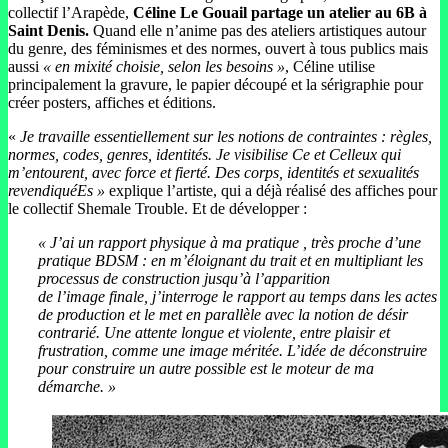
collectif l’Arapède,
Céline Le Gouail partage un
atelier au 6B à
Saint Denis.
Quand elle n’anime pas des
ateliers artistiques autour
du genre, des féminismes et des normes, ouvert à tous publics mais
aussi
« en mixité choisie, selon les besoins »
, Céline
utilise
principalement la gravure, le papier découpé et la sérigraphie pour
créer posters, affiches et éditions.
«
Je travaille essentiellement sur les notions de contraintes : règles,
normes, codes, genres, identités.
Je
visibilise Ce et Celleux qui
m’entourent, avec force et fierté. Des corps, identités et sexualités
revendiquéEs »
explique l’artiste, qui a déjà réalisé des affiches pour
le collectif Shemale Trouble.
Et de développer :
« J’ai un rapport physique à ma pratique , très proche d’une
pratique BDSM : en m’éloignant du trait et en multipliant les
processus de construction jusqu’à
l
’apparition
de
l
’image finale, j’interroge le rapport au temps dans les actes
de production et le met en parallèle avec la notion de désir
contrarié. Une attente longue et violente, entre plaisir et
frustration, comme une image méritée.
L
’idée de déconstruire
pour construire un autre possible est le moteur de ma
démarche. »