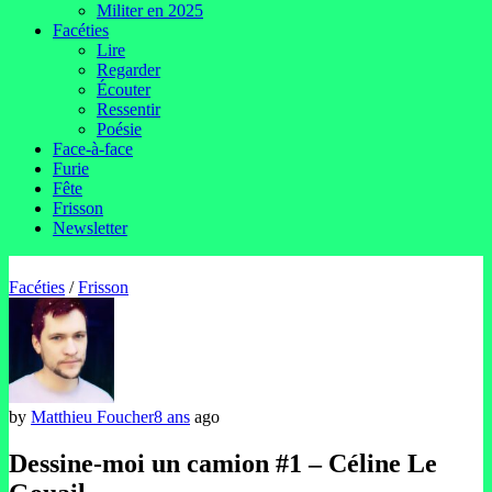
Militer en 2025
Facéties
Lire
Regarder
Écouter
Ressentir
Poésie
Face-à-face
Furie
Fête
Frisson
Newsletter
Facéties
/
Frisson
by
Matthieu Foucher
8 ans
ago
Dessine-moi un camion #1 – Céline Le