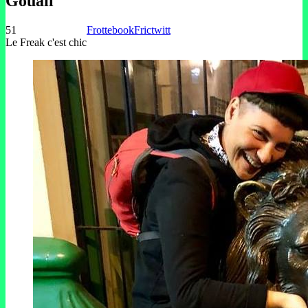
Gouail
51
Frottebook
Frictwitt
Le Freak c'est chic