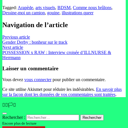
Tagged:
Arapède
,
arts visuels
,
BDSM
,
Comme nous brûlons
,
Dessine-moi un camion
,
gouine
,
illustrations queer
Navigation de l’article
Previous article
Gender Derby : bonheur sur le track
Next article
POSSESSION x RAW : Interview croisée d’ILLNURSE &
Herrmann
Laisser un commentaire
Vous devez
vous connecter
pour publier un commentaire.
Ce site utilise Akismet pour réduire les indésirables.
En savoir plus
sur la façon dont les données de vos commentaires sont traitées
.
🏳️‍🌈🏳️‍⚧️
Rechercher :
Encore plus de lecture