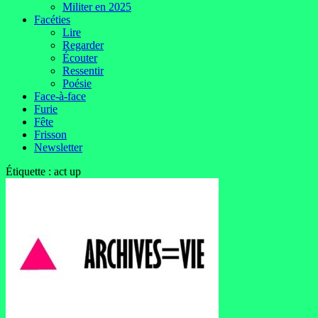
Militer en 2025
Facéties
Lire
Regarder
Écouter
Ressentir
Poésie
Face-à-face
Furie
Fête
Frisson
Newsletter
Étiquette :
act up