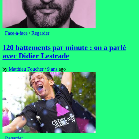
Face-à-face
/
Regarder
120 battements par minute : on a parlé
avec Didier Lestrade
by
Matthieu Foucher
/
9 ans
ago
Regarder