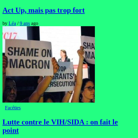
Act Up, mais pas trop fort
by
Léa
/
9 ans
ago
Facéties
Lutte contre le VIH/SIDA : on fait le
point