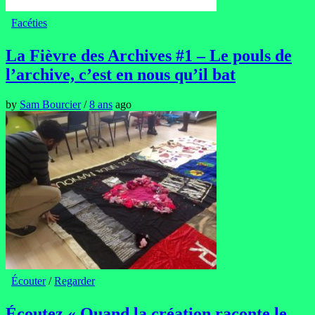
Facéties
La Fièvre des Archives #1 – Le pouls de
l’archive, c’est en nous qu’il bat
by
Sam Bourcier
/
8 ans
ago
Écouter
/
Regarder
Écoutez « Quand la création raconte le