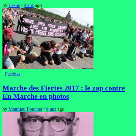
by
Leslie
/
9 ans
ago
Facéties
Marche des Fiertés 2017 : le zap contre
En Marche en photos
by
Matthieu Foucher
/
9 ans
ago