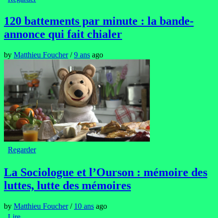
120 battements par minute : la bande-
annonce qui fait chialer
by
Matthieu Foucher
/
9 ans
ago
Regarder
La Sociologue et l’Ourson : mémoire des
luttes, lutte des mémoires
by
Matthieu Foucher
/
10 ans
ago
Lire